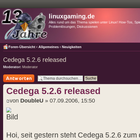
linuxgaming.de
Alles rund um das Thema spielen unter Linux! How-Tos, Spie
Problemlösungen, Diskussionen
Foren-Übersicht
‹
Allgemeines
‹
Neuigkeiten
Cedega 5.2.6 released
Moderator:
Moderator
Antwort schreiben
Cedega 5.2.6 released
von
DoubleU
» 07.09.2006, 15:50
Hoi, seit gestern steht Cedega 5.2.6 zum