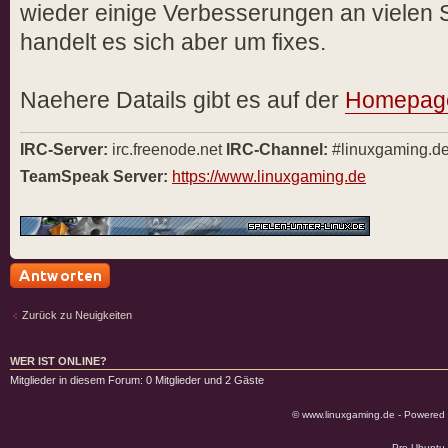
wieder einige Verbesserungen an vielen 
handelt es sich aber um fixes.
Naehere Datails gibt es auf der
Homepage
IRC-Server:
irc.freenode.net
IRC-Channel:
#linuxgaming.d
TeamSpeak Server:
https://www.linuxgaming.de
Antwort schreiben
Zurück zu Neuigkeiten
WER IST ONLINE?
Mitglieder in diesem Forum: 0 Mitglieder und 2 Gäste
© www.linuxgaming.de - Powered
Pro Ubuntu 