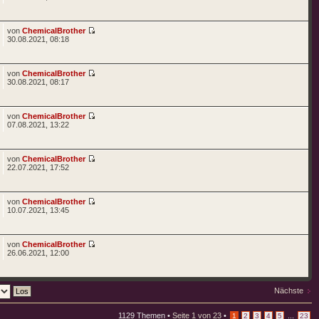
von
ChemicalBrother
30.08.2021, 08:18
von
ChemicalBrother
30.08.2021, 08:17
von
ChemicalBrother
07.08.2021, 13:22
von
ChemicalBrother
22.07.2021, 17:52
von
ChemicalBrother
10.07.2021, 13:45
von
ChemicalBrother
26.06.2021, 12:00
Nächste
1129 Themen •
Seite
1
von
23
•
...
1
2
3
4
5
23