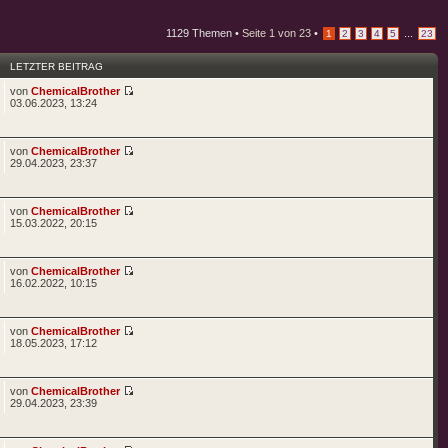
1129 Themen •
Seite
1
von
23
•
...
1
2
3
4
5
23
LETZTER BEITRAG
von
ChemicalBrother
03.06.2023, 13:24
von
ChemicalBrother
29.04.2023, 23:37
von
ChemicalBrother
15.03.2022, 20:15
von
ChemicalBrother
16.02.2022, 10:15
von
ChemicalBrother
18.05.2023, 17:12
von
ChemicalBrother
29.04.2023, 23:39