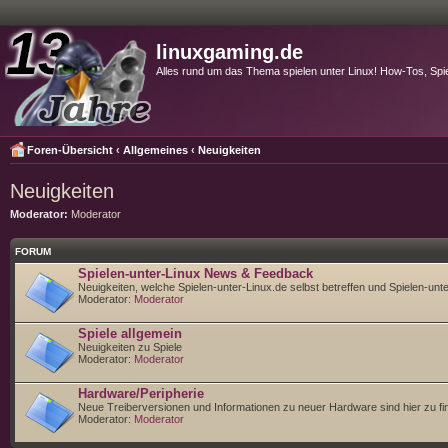
linuxgaming.de
Alles rund um das Thema spielen unter Linux! How-Tos, Spi
Foren-Übersicht
‹
Allgemeines
‹
Neuigkeiten
Neuigkeiten
Moderator:
Moderator
FORUM
Spielen-unter-Linux News & Feedback
Neuigkeiten, welche Spielen-unter-Linux.de selbst betreffen und Spielen-un
Moderator:
Moderator
Spiele allgemein
Neuigkeiten zu Spiele
Moderator:
Moderator
Hardware/Peripherie
Neue Treiberversionen und Informationen zu neuer Hardware sind hier zu fi
Moderator:
Moderator