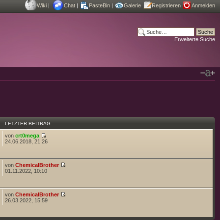
Wiki
|
Chat
|
PasteBin
|
Galerie
Registrieren
Anmelden
Erweiterte Suche
LETZTER BEITRAG
von
crt0mega
24.06.2018, 21:26
von
ChemicalBrother
01.11.2022, 10:10
von
ChemicalBrother
26.03.2022, 15:59