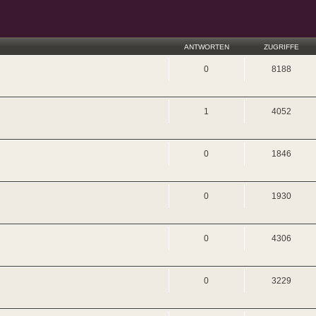
ANTWORTEN
ZUGRIFFE
0
8188
1
4052
0
1846
0
1930
0
4306
0
3229