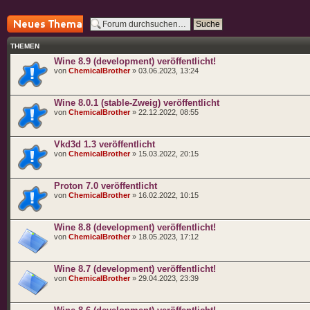
Neues Thema
erstellen
THEMEN
Wine 8.9 (development) veröffentlicht!
von
ChemicalBrother
» 03.06.2023, 13:24
Wine 8.0.1 (stable-Zweig) veröffentlicht
von
ChemicalBrother
» 22.12.2022, 08:55
Vkd3d 1.3 veröffentlicht
von
ChemicalBrother
» 15.03.2022, 20:15
Proton 7.0 veröffentlicht
von
ChemicalBrother
» 16.02.2022, 10:15
Wine 8.8 (development) veröffentlicht!
von
ChemicalBrother
» 18.05.2023, 17:12
Wine 8.7 (development) veröffentlicht!
von
ChemicalBrother
» 29.04.2023, 23:39