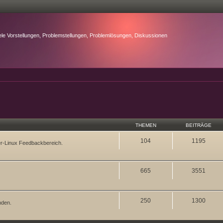
ele Vorstellungen, Problemstellungen, Problemlösungen, Diskussionen
THEMEN
BEITRÄGE
104
1195
ter-Linux Feedbackbereich.
665
3551
250
1300
nden.