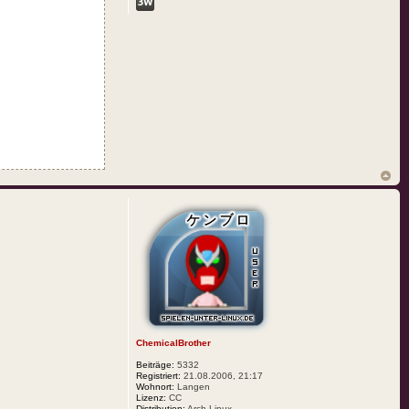
ChemicalBrother
Beiträge:
5332
Registriert:
21.08.2006, 21:17
Wohnort:
Langen
Lizenz:
CC
Distribution:
Arch Linux