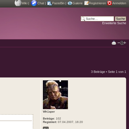
Wiki
|
Chat
|
PasteBin
|
Galerie
Registrieren
Anmelden
Erweiterte Suche
3 Beiträge • Seite
1
von
1
Wh1sper
Beiträge:
102
Registriert:
07.04.2007, 16:20