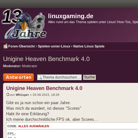
linuxgaming.de
Alles rund um das Thema spielen unter Linux! How-Tos, Spi
Foren-Übersicht
‹
Spielen-unter-Linux
‹
Native Linux Spiele
Unigine Heaven Benchmark 4.0
Moderator:
Moderator
Antwort schreiben
Unigine Heaven Benchmark 4.0
von
Wh1sper
» 20.08.2015, 18:26
Gibt es ja nun schon ein paar Jahre.
Was mich da wundert, ist dieses "Scores"
Habt ihr eine Erklärung?
Ich meine durchschnittliche FPS ok, aber Scores...
CODE:
ALLES AUSWÄHLEN
FPS: