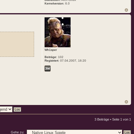
Kernelversion:
6.0
Wh1sper
Beiträge:
102
Registriert:
07.04.2007, 16:20
3 Beiträge • Seite
1
von
1
Gehe zu: