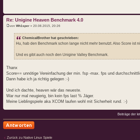
Re: Unigine Heaven Benchmark 4.0
von
Wh1sper
» 20.08.2015, 20:26
ChemicalBrother hat geschrieben:
Hu, hab den Benchmark schon lange nicht mehr benutzt. Also Score ist n
Und es gibt auch noch den Unigine Valley Benchmark.
Thanx
Score== unnötige Vereinfachung der min. fsp -max. fps und durchschnitt
Dann habe ich ja richtig gelegen :-)
Und ich dachte, heaven wär das neueste.
War nur mal neugierig, bin kein fps last % Jäger.
Meine Lieblingspiele aka XCOM laufen wohl mit Sicherheit rund. :-)
Beiträge der le
Antwort schreiben
Zurück zu Native Linux Spiele