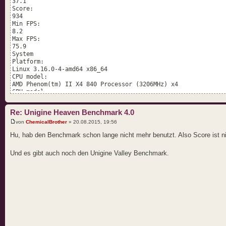
37.1
Score:
934
Min FPS:
8.2
Max FPS:
75.9
System
Platform:
Linux 3.16.0-4-amd64 x86_64
CPU model:
AMD Phenom(tm) II X4 840 Processor (3206MHz) x4
GPU model:
GeForce GTX 960 PCI Express 352.30 (2048MB) x1
Settings
Re: Unigine Heaven Benchmark 4.0
Render:
OpenGL
von
ChemicalBrother
» 20.08.2015, 19:56
Mode:
Hu, hab den Benchmark schon lange nicht mehr benutzt. Also Score ist ni
1920x1080 4xAA fullscreen
Preset
Custom
Und es gibt auch noch den Unigine Valley Benchmark.
Quality
Ultra
Tessellation:
Normal