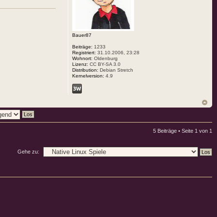
Bauer87
Beiträge:
1233
Registriert:
31.10.2006, 23:28
Wohnort:
Oldenburg
Lizenz:
CC BY-SA 3.0
Distribution:
Debian Stretch
Kernelversion:
4.9
5 Beiträge • Seite
1
von
1
Gehe zu: