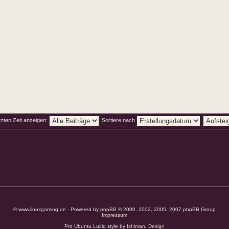
tzten Zeit anzeigen:
Sortiere nach
© www.linuxgaming.de - Powered by
phpBB
© 2000, 2002, 2005, 2007 phpBB Group
Impressum
Pro Ubuntu Lucid style by
Ishimaru Design