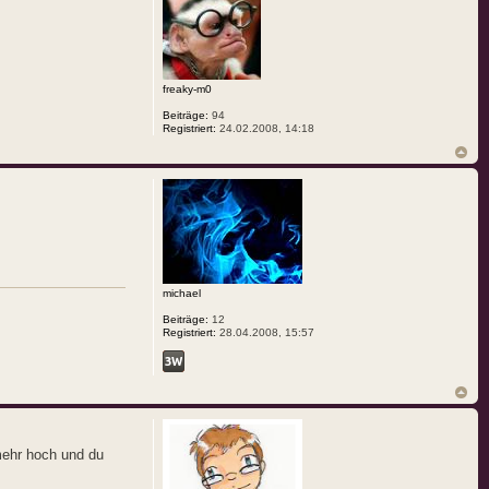
freaky-m0
Beiträge:
94
Registriert:
24.02.2008, 14:18
michael
Beiträge:
12
Registriert:
28.04.2008, 15:57
mehr hoch und du