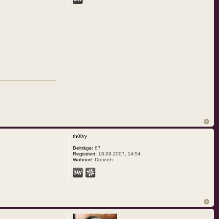
th00ry
Beiträge:
87
Registriert:
18.09.2007, 14:54
Wohnort:
Dreieich