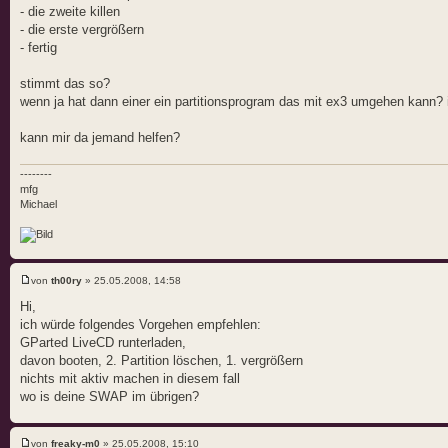
- die zweite killen
- die erste vergrößern
- fertig
stimmt das so?
wenn ja hat dann einer ein partitionsprogram das mit ex3 umgehen kann? 
kann mir da jemand helfen?
--------
mfg
Michael
von
th00ry
» 25.05.2008, 14:58
Hi,
ich würde folgendes Vorgehen empfehlen:
GParted LiveCD runterladen,
davon booten, 2. Partition löschen, 1. vergrößern
nichts mit aktiv machen in diesem fall
wo is deine SWAP im übrigen?
von
freaky-m0
» 25.05.2008, 15:10