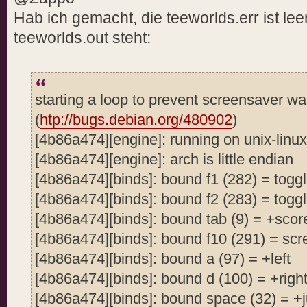
Hab ich gemacht, die teeworlds.err ist leer
teeworlds.out steht:
starting a loop to prevent screensaver w
(
htp://bugs.debian.org/480902
)
[4b86a474][engine]: running on unix-lin
[4b86a474][engine]: arch is little endian
[4b86a474][binds]: bound f1 (282) = togg
[4b86a474][binds]: bound f2 (283) = tog
[4b86a474][binds]: bound tab (9) = +sco
[4b86a474][binds]: bound f10 (291) = sc
[4b86a474][binds]: bound a (97) = +left
[4b86a474][binds]: bound d (100) = +righ
[4b86a474][binds]: bound space (32) = +