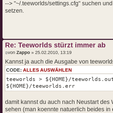
--> "~/.teeworlds/settings.cfg" suchen und 
setzen.
Re: Teeworlds stürzt immer ab
von
Zappo
» 25.02.2010, 13:19
Kannst ja auch die Ausgabe von teeworlds
CODE:
ALLES AUSWÄHLEN
teeworlds > ${HOME}/teeworlds.ou
${HOME}/teeworlds.err
damit kannst du auch nach Neustart de
sehen (man koennte natuerlich beides in 