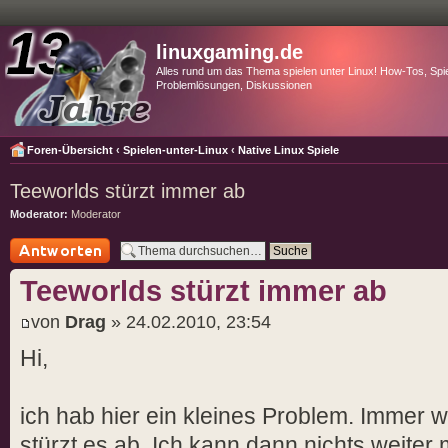
linuxgaming.de
Alles rund um das Thema spielen unter Linux! How-Tos, Spie
Problemlösungen, Diskussionen
Foren-Übersicht
‹
Spielen-unter-Linux
‹
Native Linux Spiele
Teeworlds stürzt immer ab
Moderator:
Moderator
Antwort schreiben
Teeworlds stürzt immer ab
von
Drag
» 24.02.2010, 23:54
Hi,
ich hab hier ein kleines Problem. Immer 
stürzt es ab. Ich kann dann nichts weite