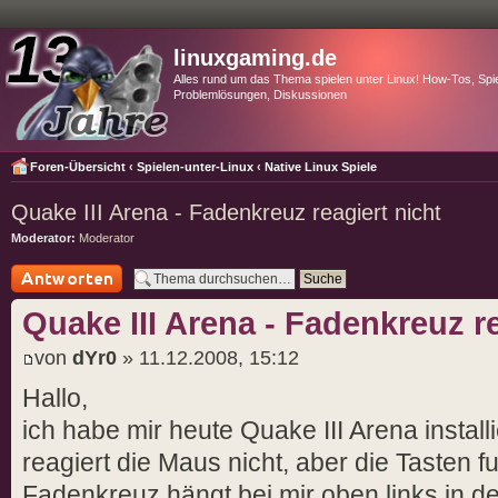
linuxgaming.de
Alles rund um das Thema spielen unter Linux! How-Tos, Spie
Problemlösungen, Diskussionen
Foren-Übersicht
‹
Spielen-unter-Linux
‹
Native Linux Spiele
Quake III Arena - Fadenkreuz reagiert nicht
Moderator:
Moderator
Antwort schreiben
Quake III Arena - Fadenkreuz re
von
dYr0
» 11.12.2008, 15:12
Hallo,
ich habe mir heute Quake III Arena instal
reagiert die Maus nicht, aber die Tasten f
Fadenkreuz hängt bei mir oben links in de