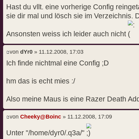
--------------------------------
Hast du vllt. eine vorherige Config reing
----- Client Initialization ----
sie dir mal und lösch sie im Verzeichnis.
----- Initializing Renderer ----
-------------------------------
Ansonsten weiss ich leider auch nicht
----- Client Initialization Comp
----- R_Init -----
von
dYr0
» 11.12.2008, 17:03
...loading libGL.so.1: Initializ
Ich finde nichtmal eine Config ;D
...setting mode 8: 1280 1024
Using XFree86-VidModeExtension V
hm das is echt mies :/
XF86DGA Mouse (Version 2.0) init
XFree86-VidModeExtension Activat
Using 8/8/8 Color bits, 24 depth
Also meine Maus is eine Razer Death Adder,
GL_RENDERER: GeForce 6200/AGP/SS
Initializing OpenGL extensions
von
Cheeky@Boinc
» 11.12.2008, 17:09
...ignoring GL_S3_s3tc
...ignoring GL_EXT_texture_env_a
Unter "/home/dyr0/.q3a/"