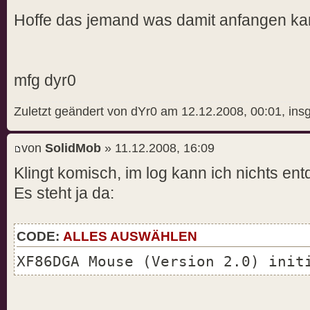
/home/dyr0/quake3/baseq3/pak4.pk
Hoffe das jemand was damit anfangen ka
/home/dyr0/quake3/baseq3/pak3.pk
/home/dyr0/quake3/baseq3/pak2.pk
/home/dyr0/quake3/baseq3/pak1.pk
mfg dyr0
/home/dyr0/quake3/baseq3/pak0.pk
/home/dyr0/quake3/baseq3
Zuletzt geändert von dYr0 am 12.12.2008, 00:01, ins
./quake3.x86/baseq3
von
SolidMob
» 11.12.2008, 16:09
----------------------
Klingt komisch, im log kann ich nichts en
4073 files in pk3 files
execing default.cfg
Es steht ja da:
execing q3config.cfg
couldnt exec autoexec.cfg
CODE:
ALLES AUSWÄHLEN
Hunk_Clear: reset the hunk ok
XF86DGA Mouse (Version 2.0) init
------- Input Initialization ---
Joystick is not active.