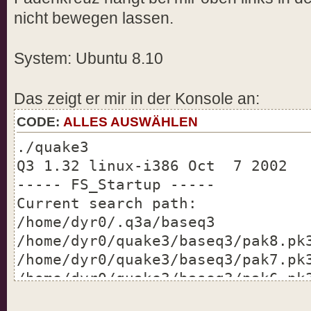
nicht bewegen lassen.
System: Ubuntu 8.10
Das zeigt er mir in der Konsole an:
CODE:
ALLES AUSWÄHLEN
./quake3
Q3 1.32 linux-i386 Oct 7 2002
----- FS_Startup -----
Current search path:
/home/dyr0/.q3a/baseq3
/home/dyr0/quake3/baseq3/pak8.pk
/home/dyr0/quake3/baseq3/pak7.pk
/home/dyr0/quake3/baseq3/pak6.pk
/home/dyr0/quake3/baseq3/pak5.pk