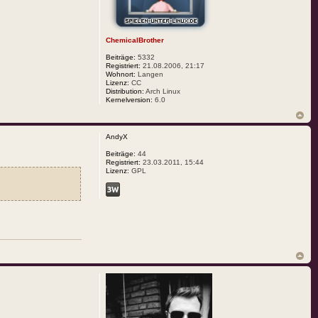
ChemicalBrother
Beiträge:
5332
Registriert:
21.08.2006, 21:17
Wohnort:
Langen
Lizenz:
CC
Distribution:
Arch Linux
Kernelversion:
6.0
AndyX
Beiträge:
44
Registriert:
23.03.2011, 15:44
Lizenz:
GPL