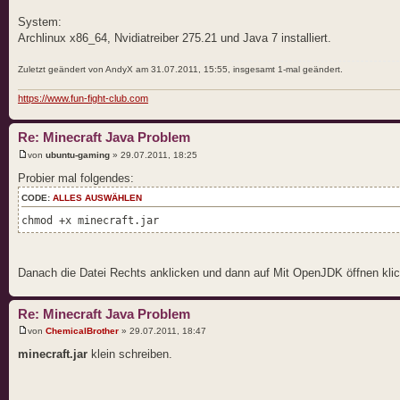
System:
Archlinux x86_64, Nvidiatreiber 275.21 und Java 7 installiert.
Zuletzt geändert von AndyX am 31.07.2011, 15:55, insgesamt 1-mal geändert.
https://www.fun-fight-club.com
Re: Minecraft Java Problem
von
ubuntu-gaming
» 29.07.2011, 18:25
Probier mal folgendes:
CODE:
ALLES AUSWÄHLEN
chmod +x minecraft.jar
Danach die Datei Rechts anklicken und dann auf Mit OpenJDK öffnen kli
Re: Minecraft Java Problem
von
ChemicalBrother
» 29.07.2011, 18:47
minecraft.jar
klein schreiben.