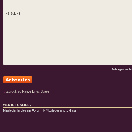
<3 SuL <3
Beiträge der le
Antwort schreiben
Zurück zu Native Linux Spiele
WER IST ONLINE?
Mitglieder in diesem Forum: 0 Mitglieder und 1 Gast