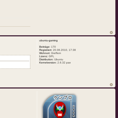
ubuntu-gaming
Beiträge:
170
Registriert:
20.08.2010, 17:38
Wohnort:
Greffern
Lizenz:
GPL
Distribution:
Ubuntu
Kernelversion:
2.6.32 pae