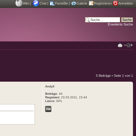
Wiki
|
Chat
|
PasteBin
|
Galerie
Registrieren
Anmelden
Erweiterte Suche
5 Beiträge • Seite
1
von
1
AndyX
Beiträge:
44
Registriert:
23.03.2011, 15:44
Lizenz:
GPL