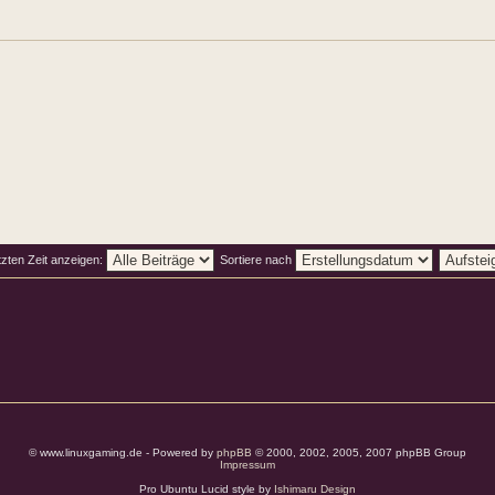
tzten Zeit anzeigen:
Sortiere nach
© www.linuxgaming.de - Powered by
phpBB
© 2000, 2002, 2005, 2007 phpBB Group
Impressum
Pro Ubuntu Lucid style by
Ishimaru Design