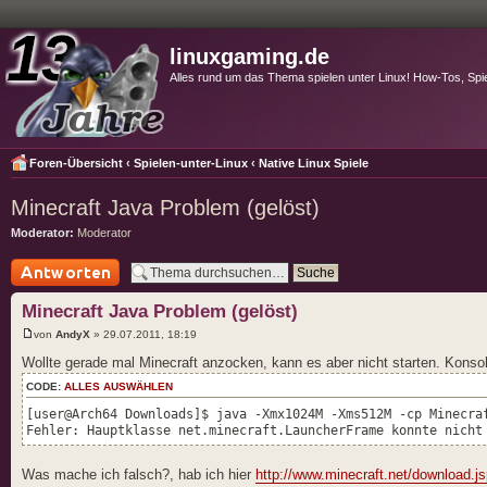
linuxgaming.de
Alles rund um das Thema spielen unter Linux! How-Tos, Spi
Foren-Übersicht
‹
Spielen-unter-Linux
‹
Native Linux Spiele
Minecraft Java Problem (gelöst)
Moderator:
Moderator
Antwort schreiben
Minecraft Java Problem (gelöst)
von
AndyX
» 29.07.2011, 18:19
Wollte gerade mal Minecraft anzocken, kann es aber nicht starten. Konsol
CODE:
ALLES AUSWÄHLEN
[user@Arch64 Downloads]$ java -Xmx1024M -Xms512M -cp Minecra
Fehler: Hauptklasse net.minecraft.LauncherFrame konnte nicht
Was mache ich falsch?, hab ich hier
http://www.minecraft.net/download.j