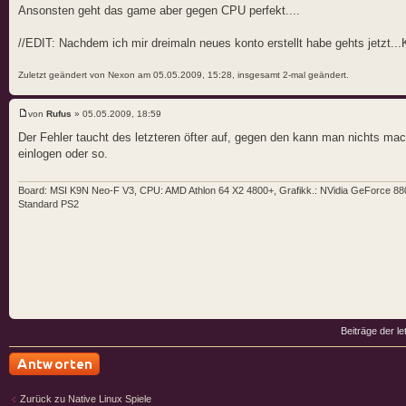
Ansonsten geht das game aber gegen CPU perfekt....
//EDIT: Nachdem ich mir dreimaln neues konto erstellt habe gehts jetzt...
Zuletzt geändert von Nexon am 05.05.2009, 15:28, insgesamt 2-mal geändert.
von
Rufus
» 05.05.2009, 18:59
Der Fehler taucht des letzteren öfter auf, gegen den kann man nichts ma
einlogen oder so.
Board: MSI K9N Neo-F V3, CPU: AMD Athlon 64 X2 4800+, Grafikk.: NVidia GeForce 8800
Standard PS2
Beiträge der le
Antwort schreiben
Zurück zu Native Linux Spiele