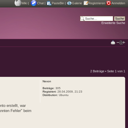
Wiki
|
Chat
|
PasteBin
|
Galerie
Registrieren
Anmelden
Erweiterte Suche
2 Beiträge • Seite
1
von
1
Nexon
Beiträge:
305
Registriert:
28.04.2009, 21:23
Distribution:
Ubuntu
to erstellt, war
nnten Fehler" beim