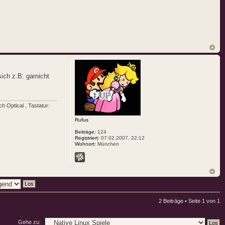
ich z.B. garnicht
 Optical , Tastatur:
Rufus
Beiträge:
124
Registriert:
07.02.2007, 22:12
Wohnort:
München
2 Beiträge • Seite
1
von
1
Gehe zu: