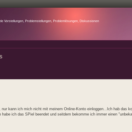
ele Vorstellungen, Problemstellungen, Problemlösungen, Diskussionen
s
 nur kann ich mich nicht mit meinem Online-Konto einloggen...Ich hab das kon
ann habe ich das SPiel beendet und seitdem bekomme ich immer einen "unbeka