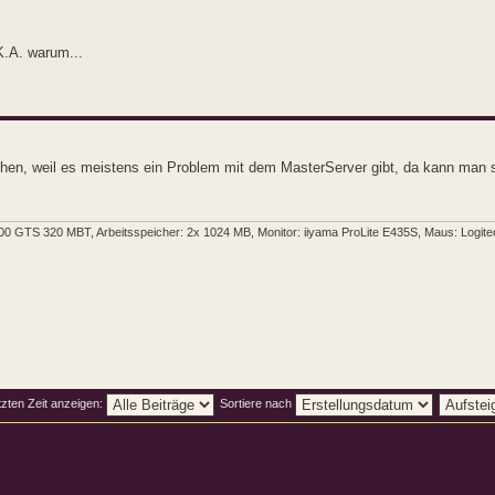
K.A. warum...
chen, weil es meistens ein Problem mit dem MasterServer gibt, da kann man s
 GTS 320 MBT, Arbeitsspeicher: 2x 1024 MB, Monitor: iiyama ProLite E435S, Maus: Logitech
tzten Zeit anzeigen:
Sortiere nach