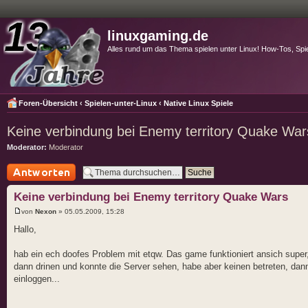
linuxgaming.de
Alles rund um das Thema spielen unter Linux! How-Tos, Spi
Foren-Übersicht
‹
Spielen-unter-Linux
‹
Native Linux Spiele
Keine verbindung bei Enemy territory Quake War
Moderator:
Moderator
Antwort schreiben
Keine verbindung bei Enemy territory Quake Wars
von
Nexon
» 05.05.2009, 15:28
Hallo,
hab ein ech doofes Problem mit etqw. Das game funktioniert ansich super,
dann drinen und konnte die Server sehen, habe aber keinen betreten, d
einloggen...