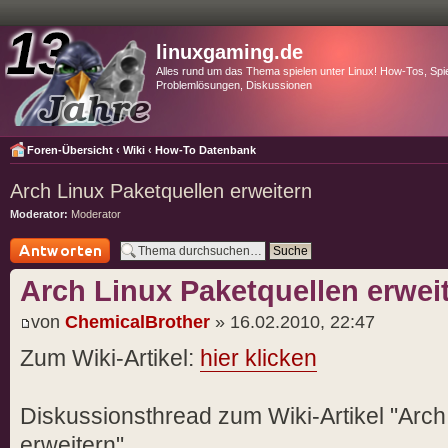
linuxgaming.de
Alles rund um das Thema spielen unter Linux! How-Tos, Spie
Problemlösungen, Diskussionen
Foren-Übersicht
‹
Wiki
‹
How-To Datenbank
Arch Linux Paketquellen erweitern
Moderator:
Moderator
Antwort schreiben
Arch Linux Paketquellen erwei
von
ChemicalBrother
» 16.02.2010, 22:47
Zum Wiki-Artikel:
hier klicken
Diskussionsthread zum Wiki-Artikel "Arch
erweitern".