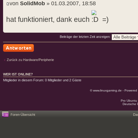
von
SolidMob
» 01.03.2007, 18:58
hat funktioniert, dank euch
=)
Beiträge der letzten Zeit anzeigen:
Antwort schreiben
Zurück zu Hardware/Peripherie
WER IST ONLINE?
Mitglieder in diesem Forum: 0 Mitglieder und 2 Gäste
© www.linuxgaming.de - Powered
Pro Ubuntu 
Deutsche 
Foren-Übersicht
Da