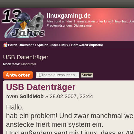
linuxgaming.de
Alles rund um das Thema spielen unter Linux! How-Tos, Spie
Problemlösungen, Diskussionen
Foren-Übersicht
‹
Spielen-unter-Linux
‹
Hardware/Peripherie
USB Datenträger
Moderator:
Moderator
Antwort schreiben
USB Datenträger
von
SolidMob
» 28.02.2007, 22:44
Hallo,
hab ein problem! Und zwar manchmal we
anstecke friert mein system ein.
Und außerdem sagt mir Linux, dass er 49