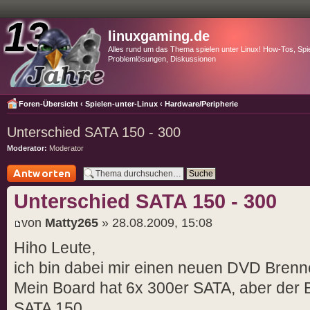
linuxgaming.de
Alles rund um das Thema spielen unter Linux! How-Tos, Spie
Problemlösungen, Diskussionen
Foren-Übersicht
‹
Spielen-unter-Linux
‹
Hardware/Peripherie
Unterschied SATA 150 - 300
Moderator:
Moderator
Antwort schreiben
Unterschied SATA 150 - 300
von
Matty265
» 28.08.2009, 15:08
Hiho Leute,
ich bin dabei mir einen neuen DVD Brenne
Mein Board hat 6x 300er SATA, aber der Br
SATA 150.