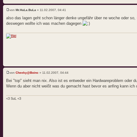
von
Mr.HuLa.BuLa
» 11.02.2007, 04:41
also das lagen geht schon länger denke ungefähr über ne woche oder so, m
deswegen wollte ich was machen dagegen
von
Cheeky@Boinc
» 11.02.2007, 04:44
Bei "top" sieht man nix. Also ist es entweder ein Hardwareproblem oder 
Wenn du aber nicht weißt was du gemacht hast bevor es anfing kann ich
<3 SuL <3