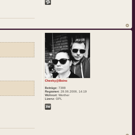
Cheeky@Boinc
Beiträge:
7388
Registriert:
28.06.2006, 14:19
Wohnort:
Werther
Lizenz:
GPL