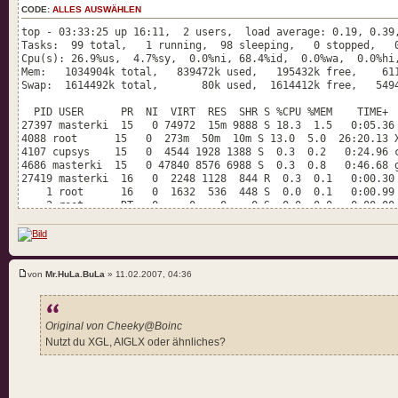
CODE:
ALLES AUSWÄHLEN
top - 03:33:25 up 16:11, 2 users, load average: 0.19, 0.39
Tasks: 99 total, 1 running, 98 sleeping, 0 stopped, 0
Cpu(s): 26.9%us, 4.7%sy, 0.0%ni, 68.4%id, 0.0%wa, 0.0%h
Mem: 1034904k total, 839472k used, 195432k free, 6114
Swap: 1614492k total, 80k used, 1614412k free, 54942
PID USER PR NI VIRT RES SHR S %CPU %MEM 
27397 masterki 15 0 74972 15m 9888 S 18.3 1.5 0:05.
4088 root 15 0 273m 50m 10m S 13.0 5.0 
4107 cupsys 15 0 4544 1928 1388 S 0.3 0.2 
4686 masterki 15 0 47840 8576 6988 S 0.3 0.8 0:46.68
27419 masterki 16 0 2248 1128 844 R 0.3 0.
1 root 16 0 1632 536 448 S 0.0 0.1 
2 root RT 0 0 0 0 S 0.0 0.0 0:00.00 
3 root 34 19 0 0 0 S 0.0 0.0 0:00.01
4 root RT 0 0 0 0 S 0.0 0.0 0:00.0
5 root 10 -5 0 0 0 S 0.0 0.0 0:00.
6 root 10 -5 0 0 0 S 0.0 0.0 0:00
7 root 12 -5 0 0 0 S 0.0 0.0 0:00
von
Mr.HuLa.BuLa
» 11.02.2007, 04:36
9 root 10 -5 0 0 0 S 0.0 0.0 0:00.0
10 root 20 -5 0 0 0 S 0.0 0.0 0:0
11 root 20 -5 0 0 0 S 0.0 0.0 0:00.00
103 root 10 -5 0 0 0 S 0.0 0.0 0:00
Original von Cheeky@Boinc
136 root 15 0 0 0 0 S 0.0 0.0 0:00
Nutzt du XGL, AIGLX oder ähnliches?
137 root 15 0 0 0 0 S 0.0 0.0 0:00
138 root 15 0 0 0 0 S 0.0 0.0 0:00
139 root 20 -5 0 0 0 S 0.0 0.0 0:
1607 root 16 -5 0 0 0 S 0.0 0.0 0: