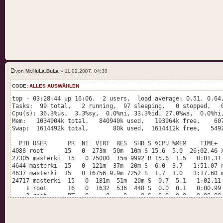
von
Mr.HuLa.BuLa
» 11.02.2007, 04:30
CODE:
ALLES AUSWÄHLEN
top - 03:28:44 up 16:06, 2 users, load average: 0.51, 0.64
Tasks: 99 total, 2 running, 97 sleeping, 0 stopped, 0
Cpu(s): 36.3%us, 3.3%sy, 0.0%ni, 33.3%id, 27.0%wa, 0.0%h
Mem: 1034904k total, 840940k used, 193964k free, 6079
Swap: 1614492k total, 80k used, 1614412k free, 54922
PID USER PR NI VIRT RES SHR S %CPU %MEM 
4088 root 15 0 273m 50m 10m S 15.6 5.0 
27305 masterki 15 0 75000 15m 9992 R 15.6 1.5 0:01.
4644 masterki 15 0 121m 37m 20m S 6.0 3.7 1:
4637 masterki 15 0 16756 9.9m 7252 S 1.7 1.0 3
24717 masterki 15 0 181m 51m 20m S 0.7 5.1 1:02
1 root 16 0 1632 536 448 S 0.0 0.1 
2 root RT 0 0 0 0 S 0.0 0.0 0:00.00 
3 root 34 19 0 0 0 S 0.0 0.0 0:00.01
4 root RT 0 0 0 0 S 0.0 0.0 0:00.0
5 root 10 -5 0 0 0 S 0.0 0.0 0:00.