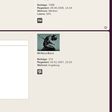
Beiträge:
7388
Registriert:
28.06.2006, 14:19
Wohnort:
Werther
Lizenz:
GPL
Mr.HuLa.BuLa
Beiträge:
274
Registriert:
03.01.2007, 15:20
Wohnort:
Augsburg