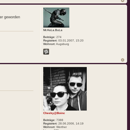
mer geworden
Mr.HuLa.BuLa
Beiträge:
274
Registriert:
03.01.2007, 15:20
Wohnort:
Augsburg
Cheeky@Boinc
Beiträge:
7388
Registriert:
28.06.2006, 14:19
Wohnort:
Werther