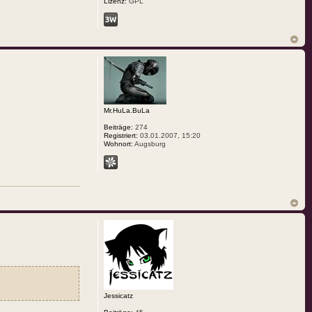
Lizenz:
GPL
Mr.HuLa.BuLa
Beiträge:
274
Registriert:
03.01.2007, 15:20
Wohnort:
Augsburg
Jessicatz