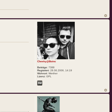
Cheeky@Boinc
Beiträge:
7388
Registriert:
28.06.2006, 14:19
Wohnort:
Werther
Lizenz:
GPL