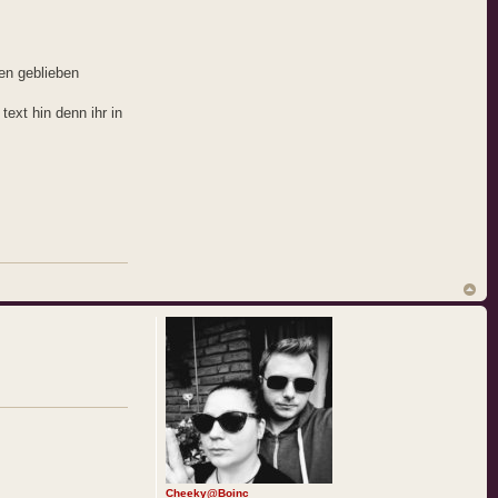
en geblieben
text hin denn ihr in
Cheeky@Boinc