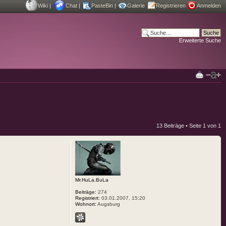
Wiki
|
Chat
|
PasteBin
|
Galerie
Registrieren
Anmelden
Erweiterte Suche
13 Beiträge • Seite
1
von
1
Mr.HuLa.BuLa
Beiträge:
274
Registriert:
03.01.2007, 15:20
Wohnort:
Augsburg