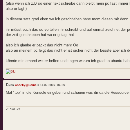
(also wenn ich z.B so einen text schreibe dann bleibt mein pc fast imme
also er lagt )
in diesem satz grad eben wo ich geschrieben habe mom diesen mit denn K
ihr müsst euch das so vortellen ihr schreibt und auf einmal zeichnet der p
der zeit geschrieben hat wo er gelagt hat
also ich glaube er packt das nicht mehr Oo
also an meinem pc leigt das nicht er ist sicher nicht der besste aber ic
könnte mir jemand weiter helfen und sagen warum ich grad so ubuntu ha
von
Cheeky@Boinc
» 11.02.2007, 04:25
Mal "top" in die Konsole eingeben und schauen was dir da die Ressourc
<3 SuL <3