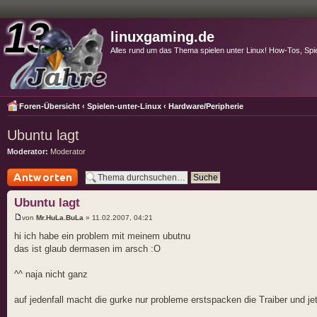
linuxgaming.de
Alles rund um das Thema spielen unter Linux! How-Tos, Spi
Foren-Übersicht
‹
Spielen-unter-Linux
‹
Hardware/Peripherie
Ubuntu lagt
Moderator:
Moderator
Antwort schreiben
Ubuntu lagt
von
Mr.HuLa.BuLa
» 11.02.2007, 04:21
hi ich habe ein problem mit meinem ubutnu
das ist glaub dermasen im arsch :O
^^ naja nicht ganz
auf jedenfall macht die gurke nur probleme erstspacken die Traiber und jet