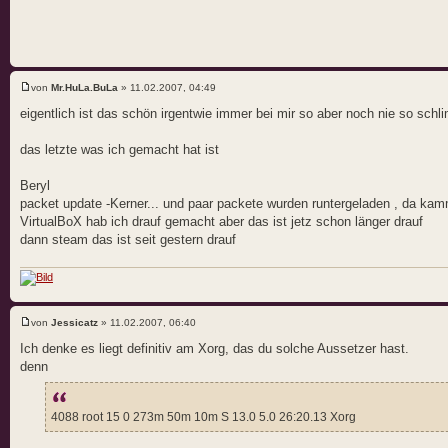
von
Mr.HuLa.BuLa
» 11.02.2007, 04:49
eigentlich ist das schön irgentwie immer bei mir so aber noch nie so sch
das letzte was ich gemacht hat ist
Beryl
packet update -Kerner... und paar packete wurden runtergeladen , da ka
VirtualBoX hab ich drauf gemacht aber das ist jetz schon länger drauf
dann steam das ist seit gestern drauf
von
Jessicatz
» 11.02.2007, 06:40
Ich denke es liegt definitiv am Xorg, das du solche Aussetzer hast.
denn
4088 root 15 0 273m 50m 10m S 13.0 5.0 26:20.13 Xorg