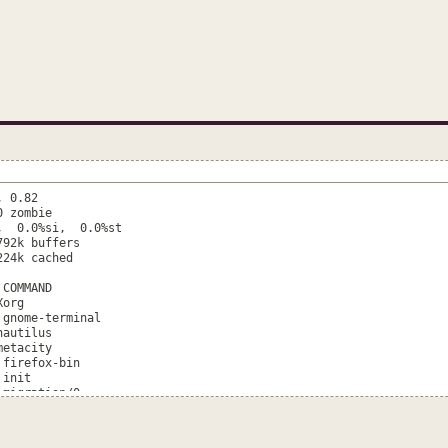
, 0.82
 zombie
i, 0.0%si, 0.0%st
2k buffers
4k cached
TIME+ COMMAND
26:02.46 Xorg
31 gnome-terminal
51.07 nautilus
:17.60 metacity
.11 firefox-bin
0:00.99 init
migration/0
 ksoftirqd/0
0 watchdog/0
18 events/0