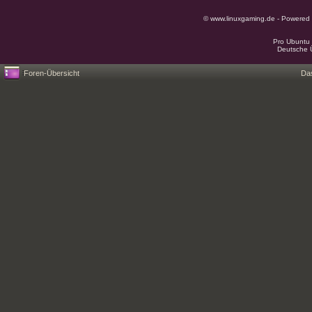
© www.linuxgaming.de - Powered
Pro Ubuntu 
Deutsche 
Foren-Übersicht
Da