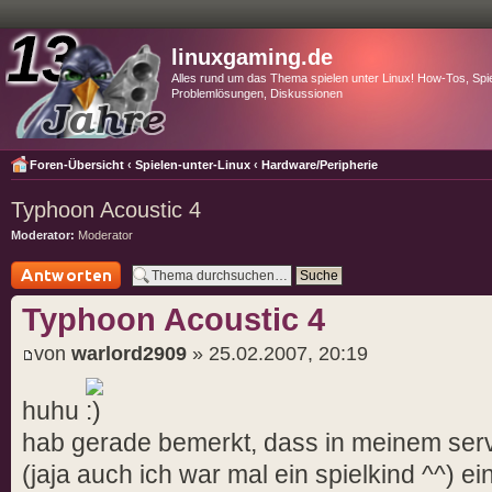
linuxgaming.de
Alles rund um das Thema spielen unter Linux! How-Tos, Spie
Problemlösungen, Diskussionen
Foren-Übersicht
‹
Spielen-unter-Linux
‹
Hardware/Peripherie
Typhoon Acoustic 4
Moderator:
Moderator
Antwort schreiben
Typhoon Acoustic 4
von
warlord2909
» 25.02.2007, 20:19
huhu
hab gerade bemerkt, dass in meinem ser
(jaja auch ich war mal ein spielkind ^^) 