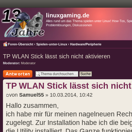
linuxgaming.de
Alles rund um das Thema spielen unter Linux! How-Tos, Spie
Problemlösungen, Diskussionen
Foren-Übersicht
‹
Spielen-unter-Linux
‹
Hardware/Peripherie
TP WLAN Stick lässt sich nicht aktivieren
Moderator:
Moderator
Antwort schreiben
TP WLAN Stick lässt sich nicht
von
Samuel55
» 10.03.2014, 10:42
Hallo zusammen,
ich habe mir für meinen nagelneuen Rec
zugelegt. Zur Installation habe ich die be
die Utility installiert. Das Ganze funktioni