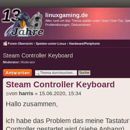
linuxgaming.de
Alles rund um das Thema spielen unter Linux! How-Tos, Spie
Problemlösungen, Diskussionen
Foren-Übersicht
‹
Spielen-unter-Linux
‹
Hardware/Peripherie
Steam Controller Keyboard
Moderator:
Moderator
Antwort schreiben
Steam Controller Keyboard
von
harris
» 15.06.2020, 15:34
Hallo zusammen,
ich habe das Problem das meine Tastatur
Controller gestartet wird (siehe Anhang)