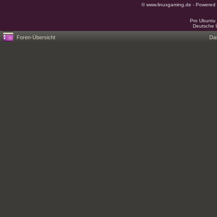
© www.linuxgaming.de - Powered
Pro Ubuntu 
Deutsche 
Foren-Übersicht
Da