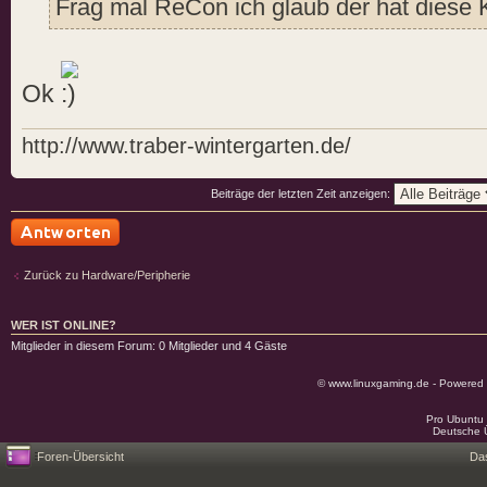
Frag mal ReCon ich glaub der hat diese 
Ok
http://www.traber-wintergarten.de/
Beiträge der letzten Zeit anzeigen:
Antwort schreiben
Zurück zu Hardware/Peripherie
WER IST ONLINE?
Mitglieder in diesem Forum: 0 Mitglieder und 4 Gäste
© www.linuxgaming.de - Powered
Pro Ubuntu 
Deutsche 
Foren-Übersicht
Da