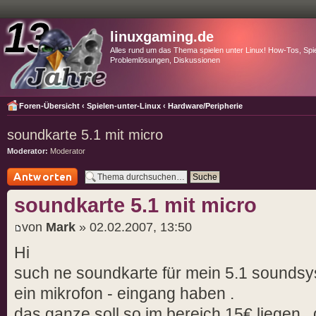
linuxgaming.de
Alles rund um das Thema spielen unter Linux! How-Tos, Spie
Problemlösungen, Diskussionen
Foren-Übersicht
‹
Spielen-unter-Linux
‹
Hardware/Peripherie
soundkarte 5.1 mit micro
Moderator:
Moderator
Antwort schreiben
soundkarte 5.1 mit micro
von
Mark
» 02.02.2007, 13:50
Hi
such ne soundkarte für mein 5.1 soundsys
ein mikrofon - eingang haben .
das ganze soll so im bereich 15€ liegen . d