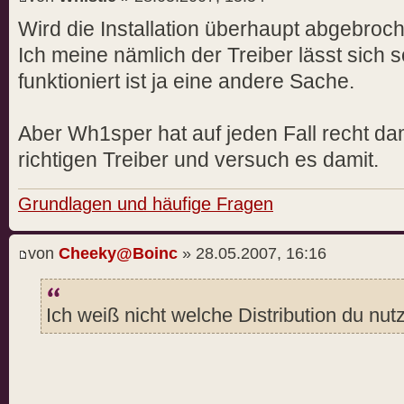
[URL]http://www.nvidia.com/objec
Wird die Installation überhaupt abgebroc
more information.
Ich meine nämlich der Treiber lässt sich s
The 1.0-9755 NVIDIA Linux 
funktioniert ist ja eine andere Sache.
will ignore this GPU.
WARNING: You do not appear to ha
Aber Wh1sper hat auf jeden Fall recht dam
supported by the 1.0-9755
richtigen Treiber und versuch es damit.
NVIDIA Linux graphics driv
this system. For further
Grundlagen und häufige Fragen
details, please see the ap
NVIDIA GRAPHICS CHIPS in
von
Cheeky@Boinc
» 28.05.2007, 16:16
the README available on th
download page at
[URL]www.nvidia.com.[/UR
Ich weiß nicht welche Distribution du nutz
-> License accepted.
-> No precompiled kernel interfa
your kernel; would you li
ke the installer to attempt to