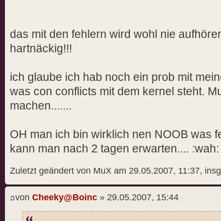
file /boot/symvers-2.6.20-1.294
of kernel-2.6.20-1.2948.fc6 conf
das mit den fehlern wird wohl nie aufhören.
package kernel-2.6.20-1.2948.fc6
hartnäckig!!!
file /boot/vmlinuz-2.6.20-1.294
kernel-2.6.20-1.2948.fc6 conflic
package kernel-2.6.20-1.2948.fc6
ich glaube ich hab noch ein prob mit mein
was con conflicts mit dem kernel steht. M
Error Summary
machen.......
OH man ich bin wirklich nen NOOB was fed
kann man nach 2 tagen erwarten.... :wah:
Zuletzt geändert von MuX am 29.05.2007, 11:37, ins
von
Cheeky@Boinc
» 29.05.2007, 15:44