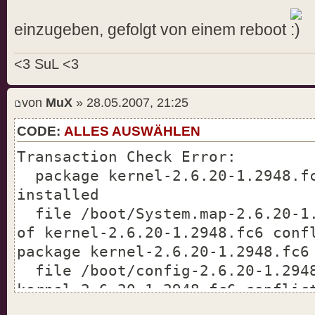
einzugeben, gefolgt von einem reboot
<3 SuL <3
von
MuX
» 28.05.2007, 21:25
CODE:
ALLES AUSWÄHLEN
Transaction Check Error:
package kernel-2.6.20-1.2948.fc
installed
file /boot/System.map-2.6.20-1.
of kernel-2.6.20-1.2948.fc6 conf
package kernel-2.6.20-1.2948.fc6
file /boot/config-2.6.20-1.2948
kernel-2.6.20-1.2948.fc6 conflic
package kernel-2.6.20-1.2948.fc6