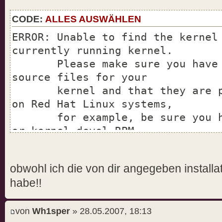
CODE:
ALLES AUSWÄHLEN
ERROR: Unable to find the kernel
currently running kernel.
Please make sure you have in
source files for your
kernel and that they are pro
on Red Hat Linux systems,
for example, be sure you hav
or kernel-devel RPM
installed. If you know the 
source files are installed,
obwohl ich die von dir angegeben install
you may specify the kernel s
habe!!
--kernel-source-path
command line option.
von
Wh1sper
» 28.05.2007, 18:13