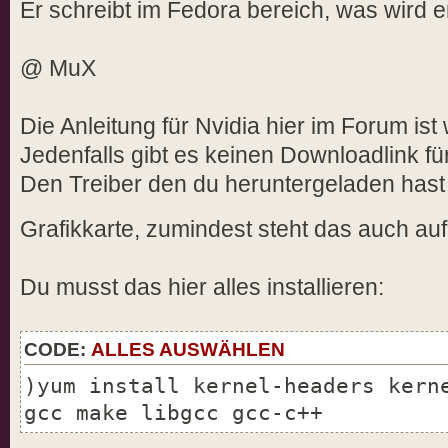
Er schreibt im Fedora bereich, was wird 
interface for your kernel f
rom the NVIDIA ftp site
@ MuX
([URL]ftp://download.nvidia.com[
-> No matching precompiled kerne
Die Anleitung für Nvidia hier im Forum ist w
on the NVIDIA ftp site;
Jedenfalls gibt es keinen Downloadlink für
this means that the installer 
Den Treiber den du heruntergeladen hast 
a kernel interface for
your kernel.
Grafikkarte, zumindest steht das auch auf
-> Performing CC sanity check wi
-> Performing CC version check w
Du musst das hier alles installieren:
ERROR: Unable to find the kernel
currently running kernel.
Please make sure you have in
CODE:
ALLES AUSWÄHLEN
source files for your
)yum install kernel-headers kern
kernel and that they are pro
gcc make libgcc gcc-c++
on Red Hat Linux systems,