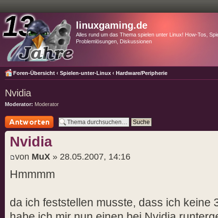
linuxgaming.de
Alles rund um das Thema spielen unter Linux! How-Tos, Spie
Problemlösungen, Diskussionen
Foren-Übersicht
‹
Spielen-unter-Linux
‹
Hardware/Peripherie
Nvidia
Moderator:
Moderator
Antwort schreiben
Nvidia
von
MuX
» 28.05.2007, 14:16
Hmmmm
da ich feststellen musste, dass ich keine 3
habe ich mir nun einen bei Nvidia runter