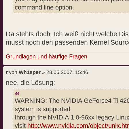
no RPMs : fals
command line option.
no kernel module : fals
force SELinux : defau
no X server check : fals
Da stehts doch. Ich weiß nicht welche Dist
force tls : (not spe
musst noch den passenden Kernel Source 
X install prefix : (not s
X library install path : (not 
Grundlagen und häufige Fragen
X module install path : /usr/
OpenGL install prefix : (not 
von
Wh1sper
» 28.05.2007, 15:46
OpenGL install libdir : (not 
nee, die Lösung:
utility install prefix : (not 
utility install libdir : (not 
doc install prefix : (not s
WARNING: The NVIDIA GeForce4 Ti 4200 
kernel name : (not sp
system is supported
kernel include path : (not s
through the NVIDIA 1.0-96xx legacy Linux
kernel source path : (not s
visit
http://www.nvidia.com/object/unix.ht