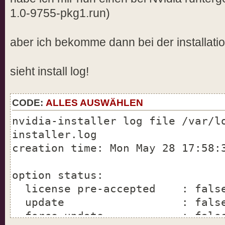
1.0-9755-pkg1.run)
aber ich bekomme dann bei der installatio
sieht install log!
CODE:
ALLES AUSWÄHLEN
nvidia-installer log file /var/l
installer.log
creation time: Mon May 28 17:58:
option status:
license pre-accepted : fals
update : fals
force update : fals