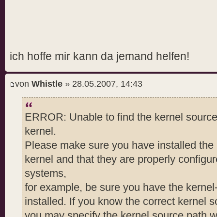
expert : fals
uninstall : fals
driver info : fals
precompiled interfaces : true
ich hoffe mir kann da jemand helfen!
no ncurses color : fals
query latest version : fals
OpenGL header files : true
von
Whistle
» 28.05.2007, 14:43
no questions : fals
silent : fals
ERROR: Unable to find the kernel source t
no recursion : fals
kernel.
no backup : fals
Please make sure you have installed the k
kernel module only : fals
kernel and that they are properly configu
sanity : fals
systems,
add this kernel : fals
for example, be sure you have the kerne
no runlevel check : fals
no network : fals
installed. If you know the correct kernel so
no ABI note : fals
you may specify the kernel source path wi