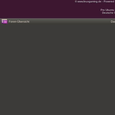
© www.linuxgaming.de - Powered
Pro Ubuntu 
Deutsche 
Foren-Übersicht
Da