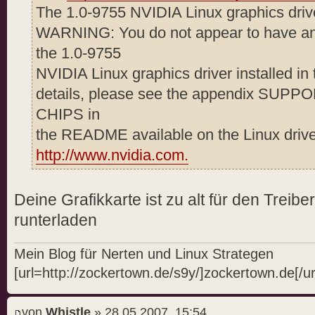
kernel output path : (not s
The 1.0-9755 NVIDIA Linux graphics drive
kernel install path : (not s
WARNING: You do not appear to have a
proc mount point : /pro
the 1.0-9755
ui : (not speci
NVIDIA Linux graphics driver installed in 
tmpdir : /tmp
details, please see the appendix SU
ftp mirror :
CHIPS in
[URL]ftp://download.nvidia.com[/
the README available on the Linux driv
RPM file list : (not sp
http://www.nvidia.com.
Using: nvidia-installer ncurses 
-> Tagging shared libraries with
Deine Grafikkarte ist zu alt für den Treib
textrel_shlib_t.
runterladen
WARNING: The NVIDIA GeForce4 Ti 
this system is supported
Mein Blog für Nerten und Linux Strategen
through the NVIDIA 1.0-96x
[url=http://zockertown.de/s9y/]zockertown.de[/ur
graphics drivers. Please
visit
von
Whistle
» 28.05.2007, 15:54