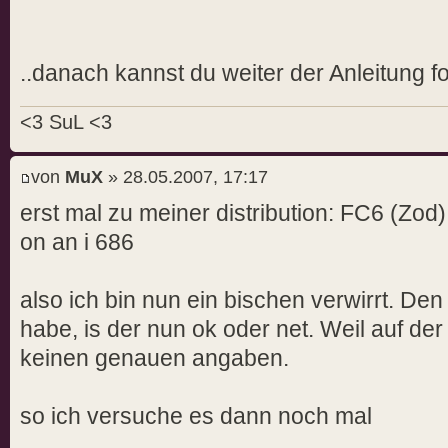
for example, be sure you hav
or kernel-devel RPM
installed. If you know the 
..danach kannst du weiter der Anleitung f
source files are installed,
you may specify the kernel s
<3 SuL <3
--kernel-source-path
command line option.
von
MuX
» 28.05.2007, 17:17
ERROR: Installation has failed.
erst mal zu meiner distribution: FC6 (Zod
/var/log/nvidia-installer.l
on an i 686
may find suggestions
on fixing installation probl
also ich bin nun ein bischen verwirrt. Den
available on the Linux
habe, is der nun ok oder net. Weil auf der 
driver download page at [URL
keinen genauen angaben.
[/URL]
so ich versuche es dann noch mal