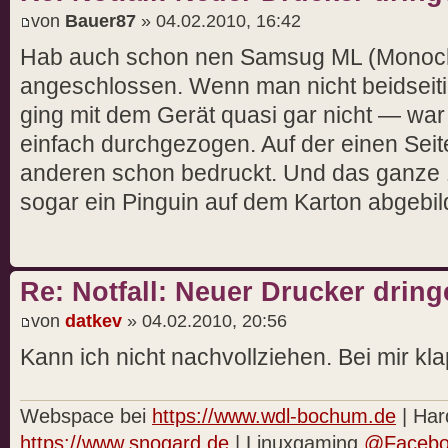
von
Bauer87
» 04.02.2010, 16:42
Hab auch schon nen Samsug ML (Monoch
angeschlossen. Wenn man nicht beidsei
ging mit dem Gerät quasi gar nicht — war
einfach durchgezogen. Auf der einen Seit
anderen schon bedruckt. Und das ganze
sogar ein Pinguin auf dem Karton abgebild
Re: Notfall: Neuer Drucker drin
von
datkev
» 04.02.2010, 20:56
Kann ich nicht nachvollziehen. Bei mir kl
Webspace bei
https://www.wdl-bochum.de
| Har
https://www.snogard.de
| Linuxgaming
@Facebo