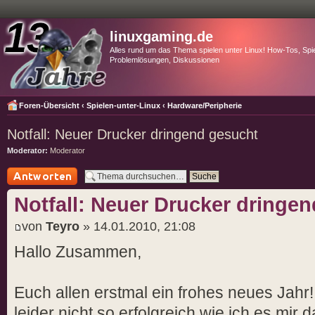
linuxgaming.de
Alles rund um das Thema spielen unter Linux! How-Tos, Spie
Problemlösungen, Diskussionen
Foren-Übersicht
‹
Spielen-unter-Linux
‹
Hardware/Peripherie
Notfall: Neuer Drucker dringend gesucht
Moderator:
Moderator
Antwort schreiben
Notfall: Neuer Drucker dringe
von
Teyro
» 14.01.2010, 21:08
Hallo Zusammen,
Euch allen erstmal ein frohes neues Jahr!
leider nicht so erfolgreich wie ich es mir d