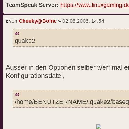
TeamSpeak Server:
https://www.linuxgaming.d
von
Cheeky@Boinc
» 02.08.2006, 14:54
quake2
Ausser in den Optionen selber werf mal ei
Konfigurationsdatei,
/home/BENUTZERNAME/.quake2/baseq