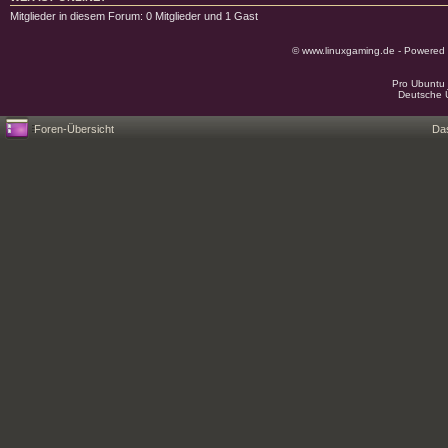
Mitglieder in diesem Forum: 0 Mitglieder und 1 Gast
© www.linuxgaming.de - Powered
Pro Ubuntu 
Deutsche 
Foren-Übersicht
Da