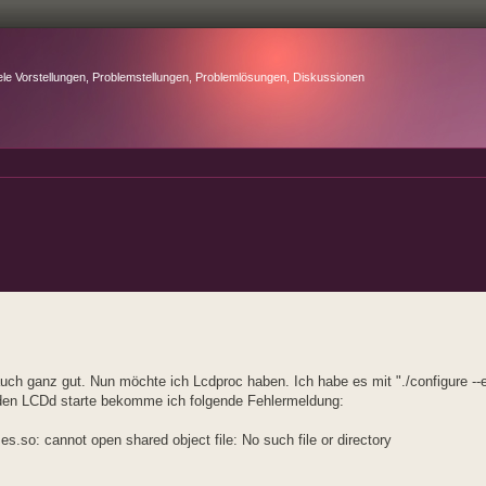
ele Vorstellungen, Problemstellungen, Problemlösungen, Diskussionen
uch ganz gut. Nun möchte ich Lcdproc haben. Ich habe es mit "./configure --en
un den LCDd starte bekomme ich folgende Fehlermeldung:
es.so: cannot open shared object file: No such file or directory