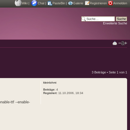
Wiki
|
Chat
|
PasteBin
|
Galerie
Registrieren
Anmelden
Erweiterte Suche
3 Beiträge • Seite
1
von
1
kleinlohmi
Beiträge:
4
Registriert:
11.10.2006, 18:34
able-ttf --enable-