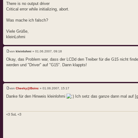
There is no output driver
Critical error while initializing, abort.
Was mache ich falsch?
Viele Grüße,
kleinLohmi
von
kleinlohmi
» 01.06.2007, 09:18
Okay, das Problem war, dass der LCDd den Treiber für die G15 nicht finden 
werden und "Driver" auf "G15". Dann klappts!
von
Cheeky@Boinc
» 01.06.2007, 15:17
Danke für den Hinweis kleinlohmi
Ich setz das ganze dann mal auf [g
<3 SuL <3