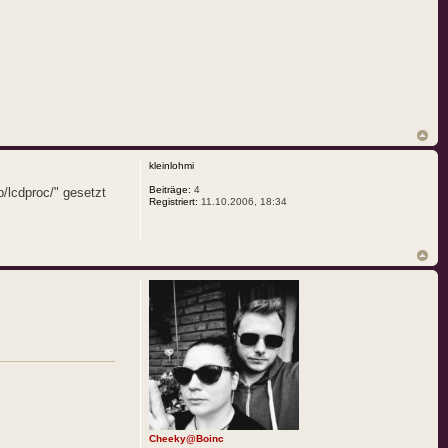
kleinlohmi
Beiträge:
4
b/lcdproc/" gesetzt
Registriert:
11.10.2006, 18:34
Cheeky@Boinc