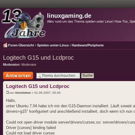
linuxgaming.de
Alles rund um das Thema spielen unter Linux! How-Tos, Spi
Foren-Übersicht
‹
Spielen-unter-Linux
‹
Hardware/Peripherie
Logitech G15 und Lcdproc
Moderator:
Moderator
Antwort schreiben
Logitech G15 und Lcdproc
von
kleinlohmi
» 01.06.2007, 00:40
Hallo,
unter Ubuntu 7.04 habe ich mir den G15-Daemon installiert. Läuft soweit a
drivers=g15" konfiguriert und anschließend installiert, doch wenn ich n
Could not open driver module server/drivers/curses.so: server/drivers/curs
Driver [curses] binding failed
Could not load driver curses