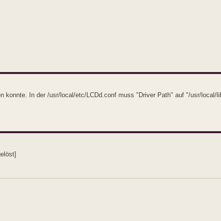
konnte. In der /usr/local/etc/LCDd.conf muss "Driver Path" auf "/usr/local/li
elöst]