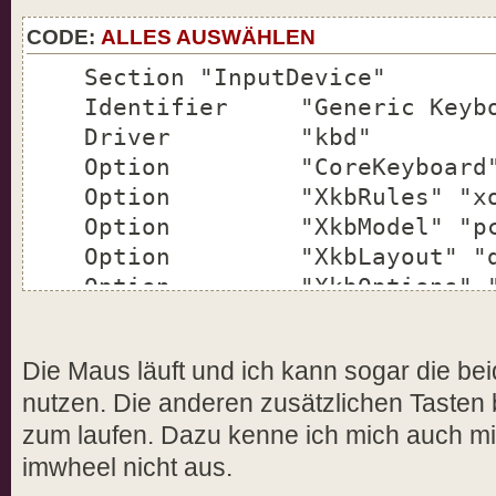
CODE:
ALLES AUSWÄHLEN
Section "InputDevice"
Identifier "Generic Keybo
Driver "kbd"
Option "CoreKeyboard
Option "XkbRules" "xo
Option "XkbModel" "pc1
Option "XkbLayout" "d
Option "XkbOptions" "lv3
EndSection
Die Maus läuft und ich kann sogar die bei
Section "InputDevice"
nutzen. Die anderen zusätzlichen Tasten
Identifier "Configured Mo
zum laufen. Dazu kenne ich mich auch mi
Driver "evdev"
imwheel nicht aus.
Option "CorePointer"
Option "Name" "Logitech 