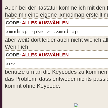
Option "Phys" "usb-0000:0
Auch bei der Tastatur komme ich mit den Ex
EndSection
habe mir eine eigene .xmodmap erstellt m
CODE:
ALLES AUSWÄHLEN
xmodmap -pke > .Xmodmap
aber weiß dort leider auch nicht wie ich al
Wenn ich
CODE:
ALLES AUSWÄHLEN
xev
benutze um an die Keycodes zu kommen, 
das Problem, dass entweder nichts passi
kommt ohne Keycode.