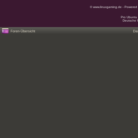
© www.linuxgaming.de - Powered
Pro Ubuntu 
Deutsche 
Foren-Übersicht
Da