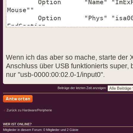
Option "Name" "ImExPS/2
Mouse""
Option "Phys" "isa0060/s
EndSection
Wenn ich das aber so mache, starte der X
Anschluss über USB funktionierts super, 
nur "usb-0000:00:02.0-1/input0".
Beiträge der letzten Zeit anzeigen:
Antwort schreiben
Zurück zu Hardware/Peripherie
WER IST ONLINE?
Mitglieder in diesem Forum: 0 Mitglieder und 2 Gäste