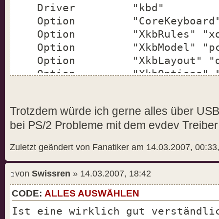
Driver "kbd"
Option "CoreKeyboard
Option "XkbRules" "xo
Option "XkbModel" "pc1
Option "XkbLayout" "d
Option "XkbOptions" "lv3
EndSection
Trotzdem würde ich gerne alles über USB
Section "InputDevice"
bei PS/2 Probleme mit dem evdev Treiber
Identifier "Configured Mo
Driver "mouse"
Zuletzt geändert von Fanatiker am 14.03.2007, 00:33
Option "CorePointer"
Option "Device" "/dev/i
von
Swissren
» 14.03.2007, 18:42
Option "Protocol" "Expl
Option "ZAxisMapping" 
CODE:
ALLES AUSWÄHLEN
Option "Emulate3Buttons
Ist eine wirklich gut verständli