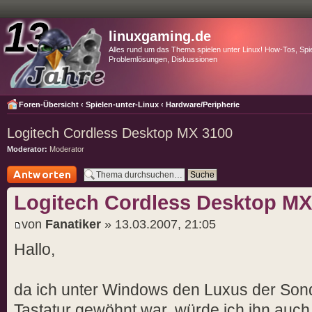
linuxgaming.de
Alles rund um das Thema spielen unter Linux! How-Tos, Spie
Problemlösungen, Diskussionen
Foren-Übersicht
‹
Spielen-unter-Linux
‹
Hardware/Peripherie
Logitech Cordless Desktop MX 3100
Moderator:
Moderator
Antwort schreiben
Logitech Cordless Desktop MX
von
Fanatiker
» 13.03.2007, 21:05
Hallo,
da ich unter Windows den Luxus der Son
Tastatur gewöhnt war, würde ich ihn auch