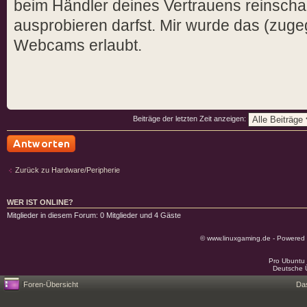
beim Händler deines Vertrauens reinscha
ausprobieren darfst. Mir wurde das (zuge
Webcams erlaubt.
Beiträge der letzten Zeit anzeigen:
Antwort schreiben
Zurück zu Hardware/Peripherie
WER IST ONLINE?
Mitglieder in diesem Forum: 0 Mitglieder und 4 Gäste
© www.linuxgaming.de - Powered
Pro Ubuntu 
Deutsche 
Foren-Übersicht
Da