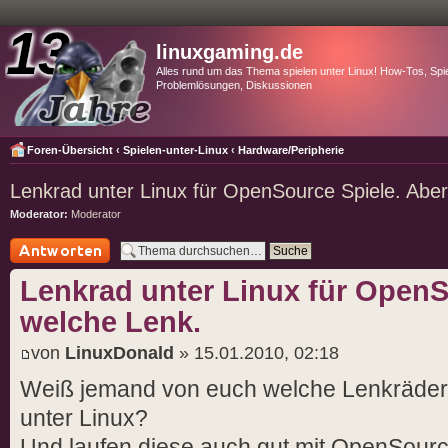
linuxgaming.de
Alles rund um das Thema spielen unter Linux! How-Tos, Spie
Problemlösungen, Diskussionen
Foren-Übersicht
‹
Spielen-unter-Linux
‹
Hardware/Peripherie
Lenkrad unter Linux für OpenSource Spiele. Abe
Moderator:
Moderator
Antwort schreiben
Lenkrad unter Linux für OpenS
welche Lenk.
von
LinuxDonald
» 15.01.2010, 02:18
Weiß jemand von euch welche Lenkräder 
unter Linux?
Und laufen diese auch gut mit OpenSour