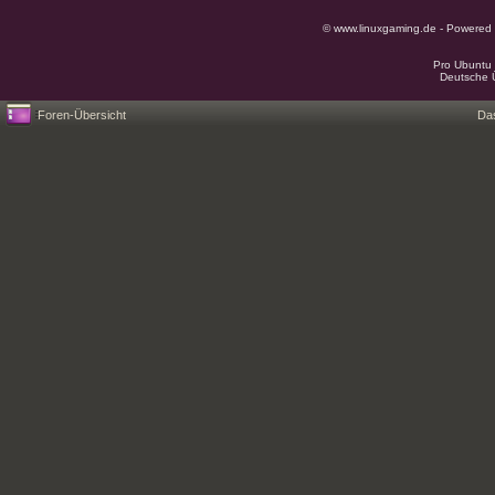
© www.linuxgaming.de - Powered
Pro Ubuntu 
Deutsche 
Foren-Übersicht
Da