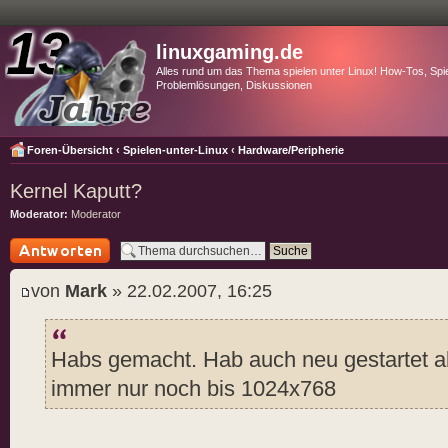
linuxgaming.de
Alles rund um das Thema spielen unter Linux! How-Tos, Spie
Problemlösungen, Diskussionen
Foren-Übersicht
‹
Spielen-unter-Linux
‹
Hardware/Peripherie
Kernel Kaputt?
Moderator:
Moderator
Antwort schreiben
von
Mark
» 22.02.2007, 16:25
Habs gemacht. Hab auch neu gestartet a
immer nur noch bis 1024x768