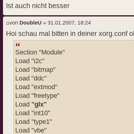
Ist auch nicht besser
von
DoubleU
» 31.01.2007, 18:24
Hoi schau mal bitten in deiner xorg.conf o
Section "Module"
Load "i2c"
Load "bitmap"
Load "ddc"
Load "extmod"
Load "freetype"
Load
"glx"
Load "int10"
Load "type1"
Load "vbe"