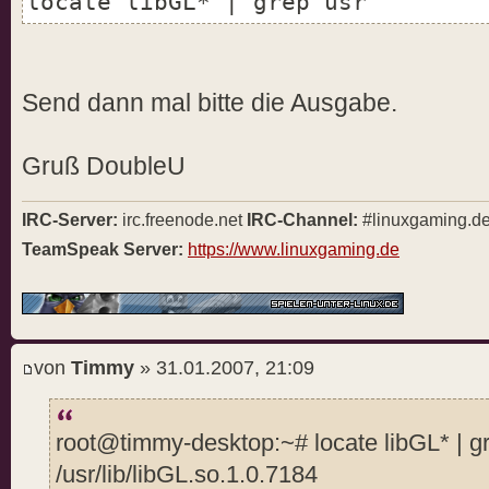
locate libGL* | grep usr
Send dann mal bitte die Ausgabe.
Gruß DoubleU
IRC-Server:
irc.freenode.net
IRC-Channel:
#linuxgaming.d
TeamSpeak Server:
https://www.linuxgaming.de
von
Timmy
» 31.01.2007, 21:09
root@timmy-desktop:~# locate libGL* | g
/usr/lib/libGL.so.1.0.7184