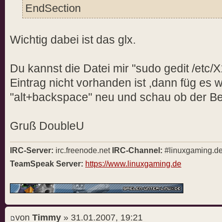
EndSection
Wichtig dabei ist das glx.
Du kannst die Datei mir "sudo gedit /etc/
Eintrag nicht vorhanden ist ,dann füg es w
"alt+backspace" neu und schau ob der Be
Gruß DoubleU
IRC-Server:
irc.freenode.net
IRC-Channel:
#linuxgaming.d
TeamSpeak Server:
https://www.linuxgaming.de
von
Timmy
» 31.01.2007, 19:21