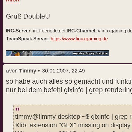
Gruß DoubleU
IRC-Server:
irc.freenode.net
IRC-Channel:
#linuxgaming.d
TeamSpeak Server:
https://www.linuxgaming.de
von
Timmy
» 30.01.2007, 22:49
so habe auch alles so gemacht und funkti
nur bei dem befehl glxinfo | grep render
timmy@timmy-desktop:~$ glxinfo | grep 
Xlib: extension "GLX" missing on display 