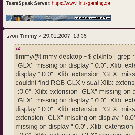
TeamSpeak Server:
https://www.linuxgaming.de
von
Timmy
» 29.01.2007, 18:35
timmy@timmy-desktop:~$ glxinfo | grep r
"GLX" missing on display ":0.0". Xlib: e
display ":0.0". Xlib: extension "GLX" missi
couldnt find RGB GLX visual Xlib: exten
":0.0". Xlib: extension "GLX" missing on d
"GLX" missing on display ":0.0". Xlib: e
display ":0.0". Xlib: extension "GLX" missi
extension "GLX" missing on display ":0.0
missing on display ":0.0". Xlib: extensio