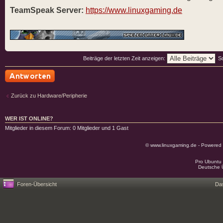
TeamSpeak Server:
https://www.linuxgaming.de
Beiträge der letzten Zeit anzeigen:
S
Antwort schreiben
Zurück zu Hardware/Peripherie
WER IST ONLINE?
Mitglieder in diesem Forum: 0 Mitglieder und 1 Gast
© www.linuxgaming.de - Powered
Pro Ubuntu 
Deutsche 
Foren-Übersicht
Da