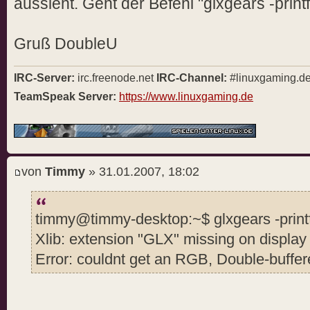
aussieht. Geht der Befehl "glxgears -print
Gruß DoubleU
IRC-Server:
irc.freenode.net
IRC-Channel:
#linuxgaming.d
TeamSpeak Server:
https://www.linuxgaming.de
von
Timmy
» 31.01.2007, 18:02
timmy@timmy-desktop:~$ glxgears -print
Xlib: extension "GLX" missing on display 
Error: couldnt get an RGB, Double-buffer