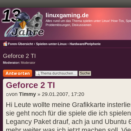
linuxgaming.de
Alles rund um das Thema spielen unter Linux! How-Tos, Spie
Problemlösungen, Diskussionen
Foren-Übersicht
‹
Spielen-unter-Linux
‹
Hardware/Peripherie
Geforce 2 TI
Moderator:
Moderator
Antwort schreiben
Geforce 2 TI
von
Timmy
» 29.01.2007, 17:20
Hi Leute wollte meine Grafikkarte insterlie
sie geht noch für die spiele die ich spiel
Legancy Paket drauf, ach ja und Ubuntu 6.
mehr weiter was ich jetzt machen soll. Viel