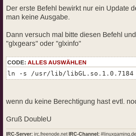
Der erste Befehl bewirkt nur ein Update
man keine Ausgabe.
Dann versuch mal bitte diesen Befehl u
"glxgears" oder "glxinfo"
CODE:
ALLES AUSWÄHLEN
ln -s /usr/lib/libGL.so.1.0.7184
wenn du keine Berechtigung hast evtl. no
Gruß DoubleU
IRC-Server:
irc.freenode.net
IRC-Channel:
#linuxgaming.d