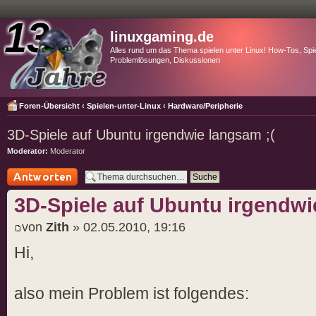
linuxgaming.de
Alles rund um das Thema spielen unter Linux! How-Tos, Spie
Problemlösungen, Diskussionen
Foren-Übersicht
‹
Spielen-unter-Linux
‹
Hardware/Peripherie
3D-Spiele auf Ubuntu irgendwie langsam ;(
Moderator:
Moderator
Antwort schreiben
3D-Spiele auf Ubuntu irgendwi
von
Zith
» 02.05.2010, 19:16
Hi,
also mein Problem ist folgendes: