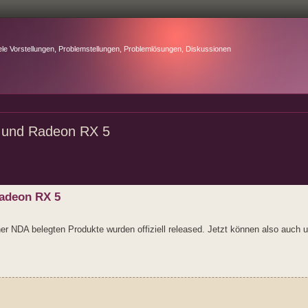
ele Vorstellungen, Problemstellungen, Problemlösungen, Diskussionen
0 und Radeon RX 5
Radeon RX 5
ner NDA belegten Produkte wurden offiziell released. Jetzt können also auch