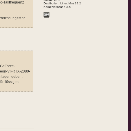
bo-Taktfrequenz
Distribution:
Linux Mint 19.2
Kernelversion:
5.3.5
rreicht ungefähr
 GeForce-
adeon-VII-RTX-2080-
chlagen geben.
ür flüssiges