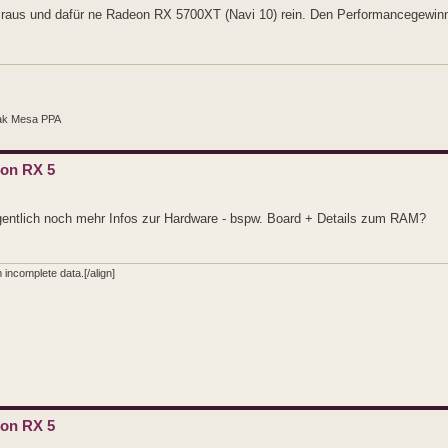
raus und dafür ne Radeon RX 5700XT (Navi 10) rein. Den Performancegewin
ak Mesa PPA
eon RX 5
entlich noch mehr Infos zur Hardware - bspw. Board + Details zum RAM?
incomplete data.[/align]
eon RX 5