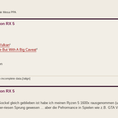
ak Mesa PPA
eon RX 5
Vulkan
¹
 But With A Big Caveat
²
en
incomplete data.[/align]
eon RX 5
 Sockel gleich geblieben ist habe ich meinen Ryzen 5 1600x rausgenommen (u
per-riesen Sprung gewesen ... aber die Pefrormance in Spielen wie z.B. GTA V