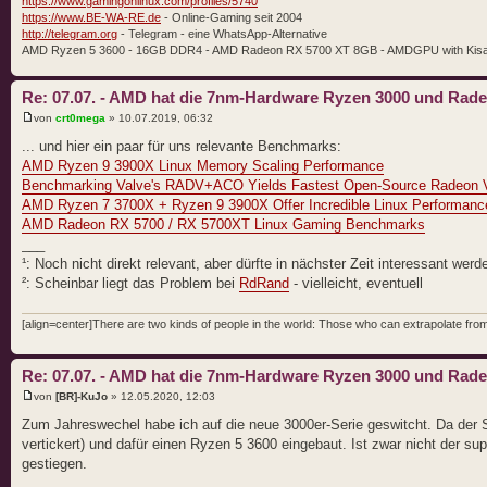
https://www.gamingonlinux.com/profiles/5740
https://www.BE-WA-RE.de
- Online-Gaming seit 2004
http://telegram.org
- Telegram - eine WhatsApp-Alternative
AMD Ryzen 5 3600 - 16GB DDR4 - AMD Radeon RX 5700 XT 8GB - AMDGPU with Kis
Re: 07.07. - AMD hat die 7nm-Hardware Ryzen 3000 und Rad
von
crt0mega
» 10.07.2019, 06:32
... und hier ein paar für uns relevante Benchmarks:
AMD Ryzen 9 3900X Linux Memory Scaling Performance
Benchmarking Valve's RADV+ACO Yields Fastest Open-Source Radeon 
AMD Ryzen 7 3700X + Ryzen 9 3900X Offer Incredible Linux Performance
AMD Radeon RX 5700 / RX 5700XT Linux Gaming Benchmarks
___
¹: Noch nicht direkt relevant, aber dürfte in nächster Zeit interessant werd
²: Scheinbar liegt das Problem bei
RdRand
- vielleicht, eventuell
[align=center]There are two kinds of people in the world: Those who can extrapolate from 
Re: 07.07. - AMD hat die 7nm-Hardware Ryzen 3000 und Rad
von
[BR]-KuJo
» 12.05.2020, 12:03
Zum Jahreswechel habe ich auf die neue 3000er-Serie geswitcht. Da der
vertickert) und dafür einen Ryzen 5 3600 eingebaut. Ist zwar nicht der su
gestiegen.