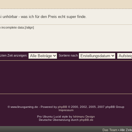
unhörbar - was ich für den Preis echt super finde.
incomplete data.[/align]
tzten Zeit anzeigen:
Sortiere nach
© www.linuxgaming.de - Powered by
phpBB
© 2000, 2002, 2005, 2007 phpBB Group
Impressum
Pro Ubuntu Lucid style by
Ishimaru Design
Deutsche Übersetzung durch
phpBB.de
Das Team
• Alle Zei