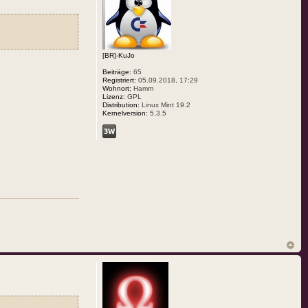
[BR]-KuJo
Beiträge:
65
Registriert:
05.09.2018, 17:29
Wohnort:
Hamm
Lizenz:
GPL
Distribution:
Linux Mint 19.2
Kernelversion:
5.3.5