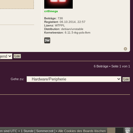
crt0mega
Beiträge:
736
Registriert:
06.10.2014, 22:57
Lizenz:
WTFPL
Distribution:
debian/unstable
Kernelversion:
6.11.5-tkg-pds-llvm
6 Beiträge • Seite
1
von
1
Gehe zu:
ten sind UTC + 1 Stunde [ Sommerzeit ] •
Alle Cookies des Boards löschen