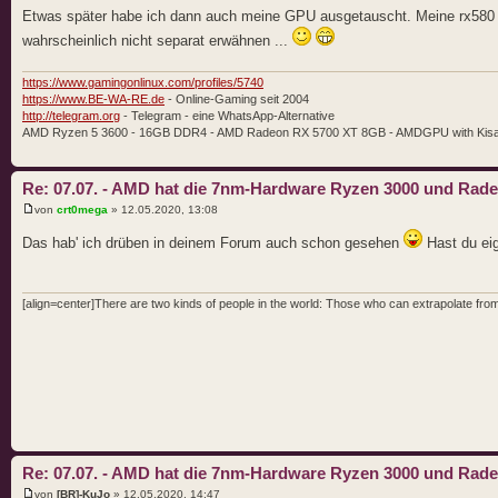
Etwas später habe ich dann auch meine GPU ausgetauscht. Meine rx580 
wahrscheinlich nicht separat erwähnen ...
https://www.gamingonlinux.com/profiles/5740
https://www.BE-WA-RE.de
- Online-Gaming seit 2004
http://telegram.org
- Telegram - eine WhatsApp-Alternative
AMD Ryzen 5 3600 - 16GB DDR4 - AMD Radeon RX 5700 XT 8GB - AMDGPU with Kis
Re: 07.07. - AMD hat die 7nm-Hardware Ryzen 3000 und Rad
von
crt0mega
» 12.05.2020, 13:08
Das hab' ich drüben in deinem Forum auch schon gesehen
Hast du eig
[align=center]There are two kinds of people in the world: Those who can extrapolate from 
Re: 07.07. - AMD hat die 7nm-Hardware Ryzen 3000 und Rad
von
[BR]-KuJo
» 12.05.2020, 14:47