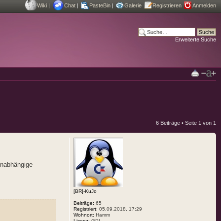
Wiki
|
Chat
|
PasteBin
|
Galerie
Registrieren
Anmelden
Erweiterte Suche
6 Beiträge • Seite
1
von
1
 unabhängige
[BR]-KuJo
Beiträge:
65
Registriert:
05.09.2018, 17:29
Wohnort:
Hamm
Lizenz:
GPL