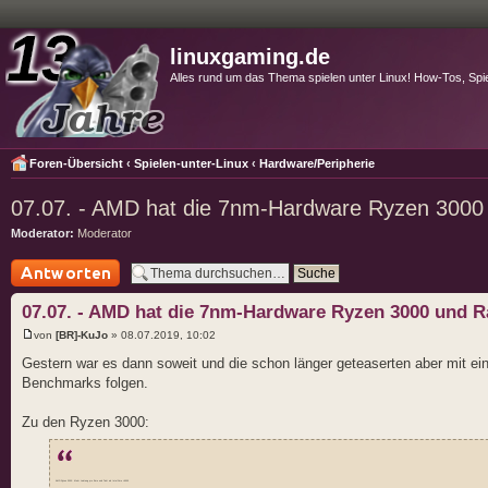
linuxgaming.de
Alles rund um das Thema spielen unter Linux! How-Tos, Spi
Foren-Übersicht
‹
Spielen-unter-Linux
‹
Hardware/Peripherie
07.07. - AMD hat die 7nm-Hardware Ryzen 300
Moderator:
Moderator
Antwort schreiben
07.07. - AMD hat die 7nm-Hardware Ryzen 3000 und 
von
[BR]-KuJo
» 08.07.2019, 10:02
Gestern war es dann soweit und die schon länger geteaserten aber mit ei
Benchmarks folgen.
Zu den Ryzen 3000:
AMD Ryzen 3000: Mehr Leistung pro Euro und Takt als Intel Core i-9000