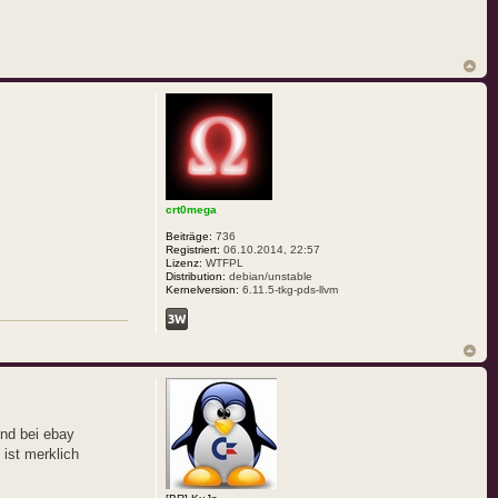
crt0mega
Beiträge:
736
Registriert:
06.10.2014, 22:57
Lizenz:
WTFPL
Distribution:
debian/unstable
Kernelversion:
6.11.5-tkg-pds-llvm
nd bei ebay
 ist merklich