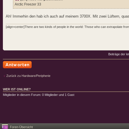
Arctic Freezer 33
Ah! Immerhin den hab ich auch auf meinem 3700X. Mit zwei Lüftern, quasi 
[align=center]There are two kinds of people in the world: Those who can extrapolate from 
Beiträge der le
Antwort schreiben
Zurück zu Hardware/Peripherie
WER IST ONLINE?
Mitglieder in diesem Forum: 0 Mitglieder und 1 Gast
Foren-Übersicht