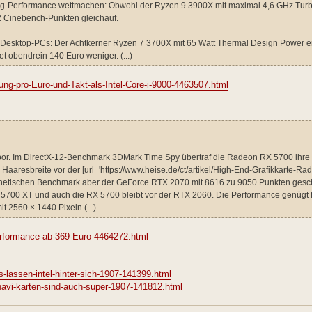
ing-Performance wettmachen: Obwohl der Ryzen 9 3900X mit maximal 4,6 GHz Tur
12 Cinebench-Punkten gleichauf.
ür Desktop-PCs: Der Achtkerner Ryzen 7 3700X mit 65 Watt Thermal Design Power e
 obendrein 140 Euro weniger. (...)
g-pro-Euro-und-Takt-als-Intel-Core-i-9000-4463507.html
abor. Im DirectX-12-Benchmark 3DMark Time Spy übertraf die Radeon RX 5700 ihre
aresbreite vor der [url='https://www.heise.de/ct/artikel/High-End-Grafikkarte-R
synthetischen Benchmark aber der GeForce RTX 2070 mit 8616 zu 9050 Punkten ges
 5700 XT und auch die RX 5700 bleibt vor der RTX 2060. Die Performance genügt f
t 2560 × 1440 Pixeln.(...)
rformance-ab-369-Euro-4464272.html
lassen-intel-hinter-sich-1907-141399.html
navi-karten-sind-auch-super-1907-141812.html