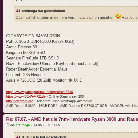
crt0mega hat geschrieben:
Das hab' ich drüben in deinem Forum auch schon gesehen
Hast du e
GIGABYTE GA-B450M-DS3H
Patriot 16GB DDR4-3000 Kit (2x 8GB)
Arctic Freezer 33
Kingston 960GB SSD
Seagate FireCuda 1TB SSHD
Razer Blackwidow Ultimate Keyboard (mechanisch)
Razer DeathAdder Essential Maus
Logitech G35 Headset
Asus VP28UQG (28 Zoll) Monitor, 4K UHD
https://www.gamingonlinux.com/profiles/5740
https://www.BE-WA-RE.de
- Online-Gaming seit 2004
http://telegram.org
- Telegram - eine WhatsApp-Alternative
AMD Ryzen 5 3600 - 16GB DDR4 - AMD Radeon RX 5700 XT 8GB - AMDGPU with Kis
Re: 07.07. - AMD hat die 7nm-Hardware Ryzen 3000 und Rad
von
crt0mega
» 14.05.2020, 11:05
[BR]-KuJo hat geschrieben: