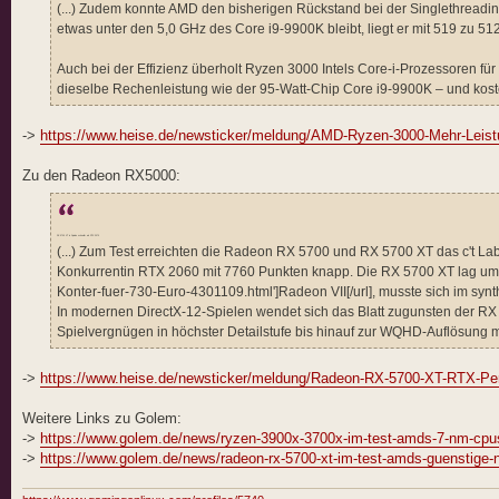
(...) Zudem konnte AMD den bisherigen Rückstand bei der Singlethread
etwas unter den 5,0 GHz des Core i9-9900K bleibt, liegt er mit 519 zu 5
Auch bei der Effizienz überholt Ryzen 3000 Intels Core-i-Prozessoren f
dieselbe Rechenleistung wie der 95-Watt-Chip Core i9-9900K – und kostet
->
https://www.heise.de/newsticker/meldung/AMD-Ryzen-3000-Mehr-Leistun
Zu den Radeon RX5000:
RX 5700 XT in Spielen schneller als RTX 2070
(...) Zum Test erreichten die Radeon RX 5700 und RX 5700 XT das c't L
Konkurrentin RTX 2060 mit 7760 Punkten knapp. Die RX 5700 XT lag um Ha
Konter-fuer-730-Euro-4301109.html']Radeon VII[/url], musste sich im 
In modernen DirectX-12-Spielen wendet sich das Blatt zugunsten der RX
Spielvergnügen in höchster Detailstufe bis hinauf zur WQHD-Auflösung mi
->
https://www.heise.de/newsticker/meldung/Radeon-RX-5700-XT-RTX-Pe
Weitere Links zu Golem:
->
https://www.golem.de/news/ryzen-3900x-3700x-im-test-amds-7-nm-cpus-
->
https://www.golem.de/news/radeon-rx-5700-xt-im-test-amds-guenstige-