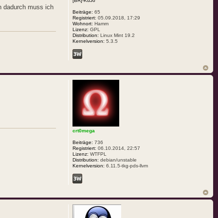
[BR]-KuJo
n dadurch muss ich
Beiträge:
65
Registriert:
05.09.2018, 17:29
Wohnort:
Hamm
Lizenz:
GPL
Distribution:
Linux Mint 19.2
Kernelversion:
5.3.5
crt0mega
Beiträge:
736
Registriert:
06.10.2014, 22:57
Lizenz:
WTFPL
Distribution:
debian/unstable
Kernelversion:
6.11.5-tkg-pds-llvm