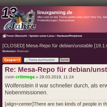
linuxgaming.de
Alles rund um das Thema spielen unter Linux! How-Tos, Spie
Problemlösungen, Diskussionen
Foren-Übersicht
‹
Spielen-unter-Linux
‹
Hardware/Peripherie
[CLOSED] Mesa-Repo für debian/unstable [19.1.
Moderator:
Moderator
Thema gesperrt
Re: Mesa-Repo für debian/unsta
von
crt0mega
» 28.03.2019, 11:24
Wolfenstein II war schneller durch, als e
Nebenmissionen.
[align=center]There are two kinds of people in 