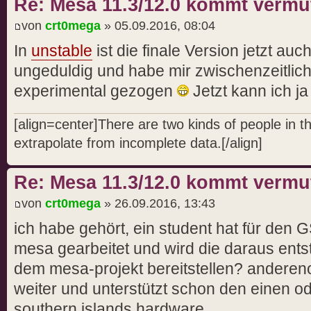
Re: Mesa 11.3/12.0 kommt vermut
von
crt0mega
» 05.09.2016, 08:04
In
unstable
ist die finale Version jetzt auc
ungeduldig und habe mir zwischenzeitlic
experimental gezogen
Jetzt kann ich ja
[align=center]There are two kinds of people in 
extrapolate from incomplete data.[/align]
Re: Mesa 11.3/12.0 kommt vermut
von
crt0mega
» 26.09.2016, 13:43
ich habe gehört, ein student hat für den
mesa gearbeitet und wird die daraus ents
dem mesa-projekt bereitstellen? andereno
weiter und unterstützt schon den einen o
southern islands hardware…