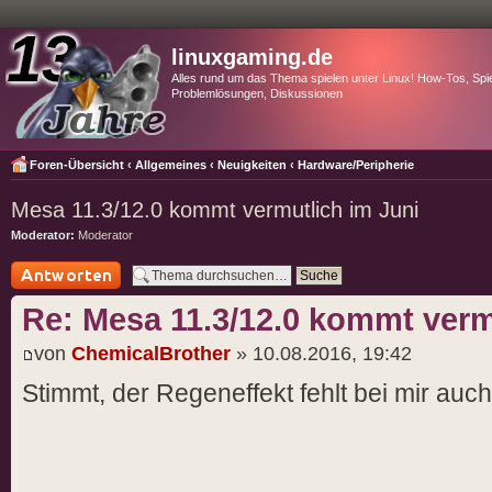
linuxgaming.de
Alles rund um das Thema spielen unter Linux! How-Tos, Spie
Problemlösungen, Diskussionen
Foren-Übersicht
‹
Allgemeines
‹
Neuigkeiten
‹
Hardware/Peripherie
Mesa 11.3/12.0 kommt vermutlich im Juni
Moderator:
Moderator
Antwort schreiben
Re: Mesa 11.3/12.0 kommt verm
von
ChemicalBrother
» 10.08.2016, 19:42
Stimmt, der Regeneffekt fehlt bei mir auc