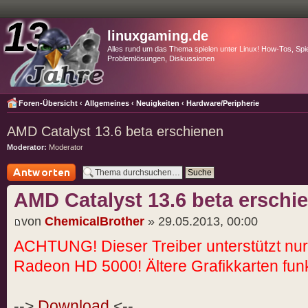
linuxgaming.de
Alles rund um das Thema spielen unter Linux! How-Tos, Spie
Problemlösungen, Diskussionen
Foren-Übersicht
‹
Allgemeines
‹
Neuigkeiten
‹
Hardware/Peripherie
AMD Catalyst 13.6 beta erschienen
Moderator:
Moderator
Antwort schreiben
AMD Catalyst 13.6 beta erschi
von
ChemicalBrother
» 29.05.2013, 00:00
ACHTUNG! Dieser Treiber unterstützt nur
Radeon HD 5000! Ältere Grafikkarten funkt
-->
Download
<--