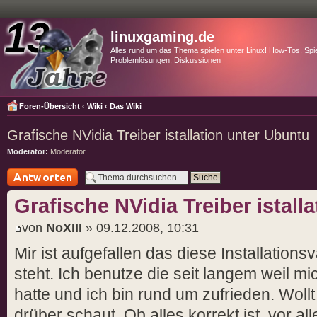
linuxgaming.de
Alles rund um das Thema spielen unter Linux! How-Tos, Spie
Problemlösungen, Diskussionen
Foren-Übersicht
‹
Wiki
‹
Das Wiki
Grafische NVidia Treiber istallation unter Ubuntu
Moderator:
Moderator
Antwort schreiben
Grafische NVidia Treiber istall
von
NoXIII
» 09.12.2008, 10:31
Mir ist aufgefallen das diese Installations
steht. Ich benutze die seit langem weil m
hatte und ich bin rund um zufrieden. Wollt
drüber schaut. Ob alles korrekt ist, vor al