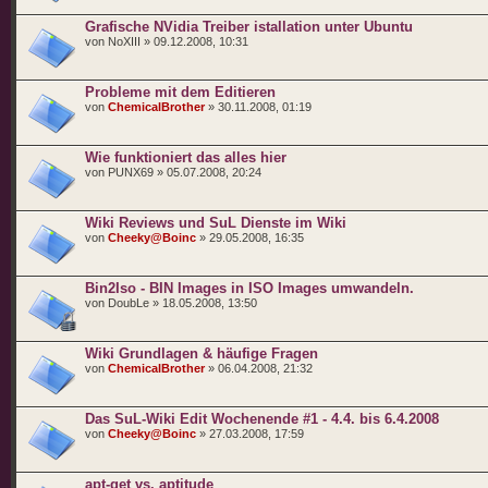
Grafische NVidia Treiber istallation unter Ubuntu
von NoXIII » 09.12.2008, 10:31
Probleme mit dem Editieren
von
ChemicalBrother
» 30.11.2008, 01:19
Wie funktioniert das alles hier
von PUNX69 » 05.07.2008, 20:24
Wiki Reviews und SuL Dienste im Wiki
von
Cheeky@Boinc
» 29.05.2008, 16:35
Bin2Iso - BIN Images in ISO Images umwandeln.
von DoubLe » 18.05.2008, 13:50
Wiki Grundlagen & häufige Fragen
von
ChemicalBrother
» 06.04.2008, 21:32
Das SuL-Wiki Edit Wochenende #1 - 4.4. bis 6.4.2008
von
Cheeky@Boinc
» 27.03.2008, 17:59
apt-get vs. aptitude