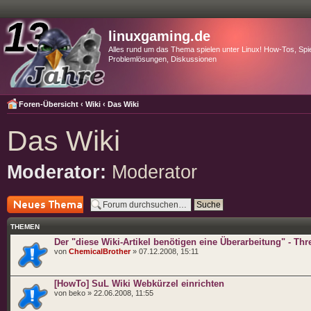
linuxgaming.de
Alles rund um das Thema spielen unter Linux! How-Tos, Spie
Problemlösungen, Diskussionen
Foren-Übersicht
‹
Wiki
‹
Das Wiki
Das Wiki
Moderator:
Moderator
Neues Thema
erstellen
THEMEN
Der "diese Wiki-Artikel benötigen eine Überarbeitung" - Thr
von
ChemicalBrother
» 07.12.2008, 15:11
[HowTo] SuL Wiki Webkürzel einrichten
von beko » 22.06.2008, 11:55