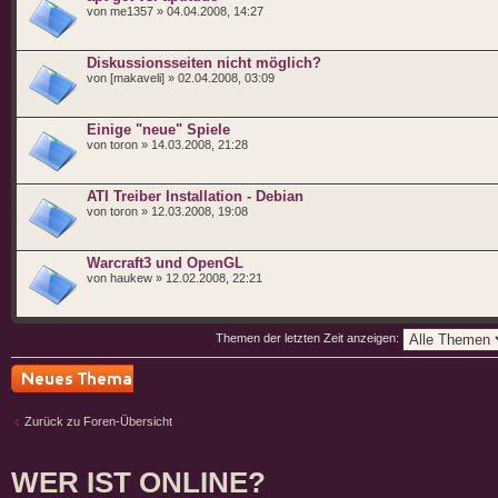
von me1357 » 04.04.2008, 14:27
Diskussionsseiten nicht möglich?
von [makaveli] » 02.04.2008, 03:09
Einige "neue" Spiele
von toron » 14.03.2008, 21:28
ATI Treiber Installation - Debian
von toron » 12.03.2008, 19:08
Warcraft3 und OpenGL
von haukew » 12.02.2008, 22:21
Themen der letzten Zeit anzeigen:
Neues Thema
erstellen
Zurück zu Foren-Übersicht
WER IST ONLINE?