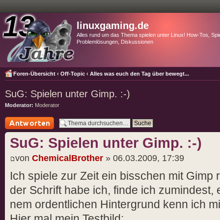
linuxgaming.de
Alles rund um das Thema spielen unter Linux! How-Tos, Spie
Problemlösungen, Diskussionen
Foren-Übersicht
‹
Off-Topic
‹
Alles was euch den Tag über bewegt...
SuG: Spielen unter Gimp. :-)
Moderator:
Moderator
Antwort schreiben
SuG: Spielen unter Gimp. :-)
von
ChemicalBrother
» 06.03.2009, 17:39
Ich spiele zur Zeit ein bisschen mit Gim
der Schrift habe ich, finde ich zumindest, 
nem ordentlichen Hintergrund kenn ich mi
Hier mal mein Testbild: