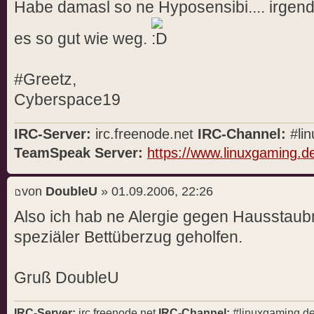
Habe damasl so ne Hyposensibi.... irgen
es so gut wie weg.
#Greetz,
Cyberspace19
IRC-Server:
irc.freenode.net
IRC-Channel:
#lin
TeamSpeak Server:
https://www.linuxgaming.d
von
DoubleU
» 01.09.2006, 22:26
Also ich hab ne Alergie gegen Hausstaubm
speziäler Bettüberzug geholfen.
Gruß DoubleU
IRC-Server:
irc.freenode.net
IRC-Channel:
#linuxgaming.d