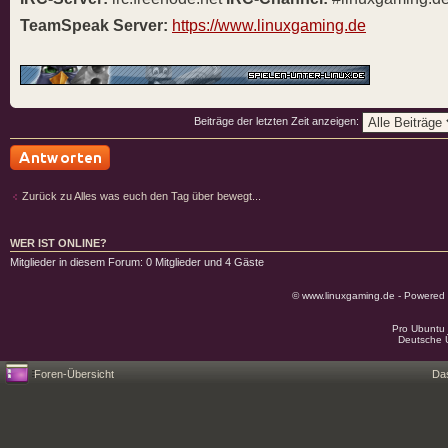
TeamSpeak Server:
https://www.linuxgaming.de
Beiträge der letzten Zeit anzeigen:
Antwort schreiben
Zurück zu Alles was euch den Tag über bewegt...
WER IST ONLINE?
Mitglieder in diesem Forum: 0 Mitglieder und 4 Gäste
© www.linuxgaming.de - Powered
Pro Ubuntu 
Deutsche 
Foren-Übersicht
Da