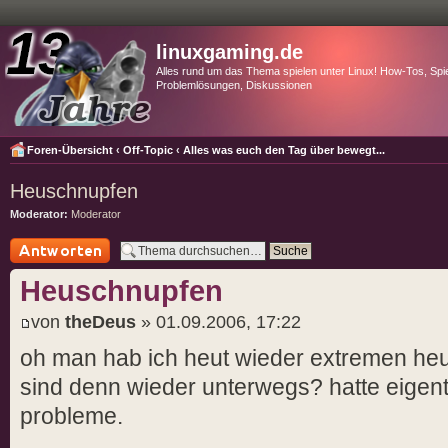
linuxgaming.de
Alles rund um das Thema spielen unter Linux! How-Tos, Spie
Problemlösungen, Diskussionen
Foren-Übersicht
‹
Off-Topic
‹
Alles was euch den Tag über bewegt...
Heuschnupfen
Moderator:
Moderator
Antwort schreiben
Heuschnupfen
von
theDeus
» 01.09.2006, 17:22
oh man hab ich heut wieder extremen heu
sind denn wieder unterwegs? hatte eigentl
probleme.