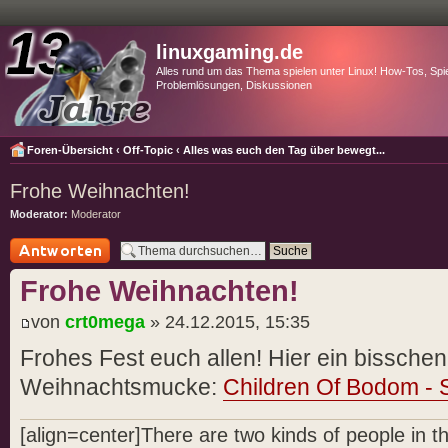
linuxgaming.de
Alles rund um das Thema spielen unter Linux! How-Tos, Spie
Problemlösungen, Diskussionen
Foren-Übersicht
‹
Off-Topic
‹
Alles was euch den Tag über bewegt...
Frohe Weihnachten!
Moderator:
Moderator
Antwort schreiben
Frohe Weihnachten!
von
crt0mega
» 24.12.2015, 15:35
Frohes Fest euch allen! Hier ein bissche
Weihnachtsmucke:
Children Of Bodom - S
[align=center]There are two kinds of people in 