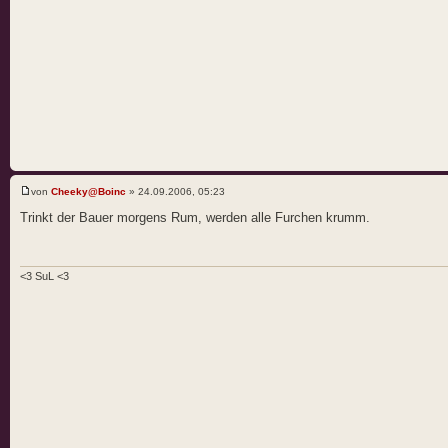
von
Cheeky@Boinc
» 24.09.2006, 05:23
Trinkt der Bauer morgens Rum, werden alle Furchen krumm.
<3 SuL <3