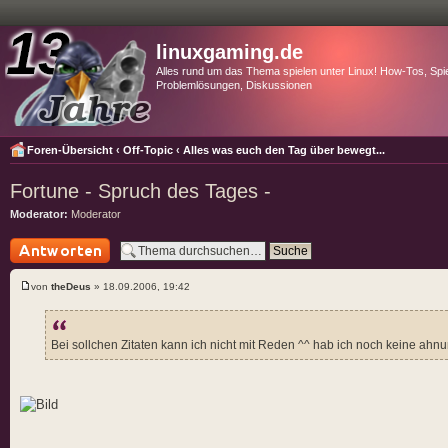
linuxgaming.de
Alles rund um das Thema spielen unter Linux! How-Tos, Spie
Problemlösungen, Diskussionen
Foren-Übersicht
‹
Off-Topic
‹
Alles was euch den Tag über bewegt...
Fortune - Spruch des Tages -
Moderator:
Moderator
Antwort schreiben
von
theDeus
» 18.09.2006, 19:42
Bei sollchen Zitaten kann ich nicht mit Reden ^^ hab ich noch keine ahn