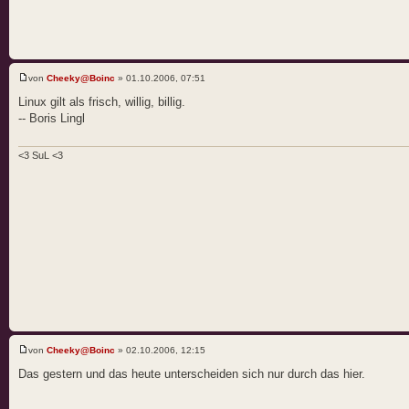
von
Cheeky@Boinc
» 01.10.2006, 07:51
Linux gilt als frisch, willig, billig.
-- Boris Lingl
<3 SuL <3
von
Cheeky@Boinc
» 02.10.2006, 12:15
Das gestern und das heute unterscheiden sich nur durch das hier.