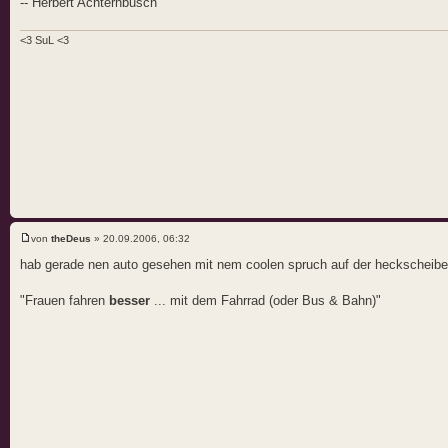
-- Herbert Achternbusch
<3 SuL <3
von
theDeus
» 20.09.2006, 06:32
hab gerade nen auto gesehen mit nem coolen spruch auf der heckscheib
"Frauen fahren
besser
... mit dem Fahrrad (oder Bus & Bahn)"