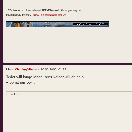
IRC-Server:
irc.freenode.net
IRC-Channel:
#linuxgaming.de
TeamSpeak Server:
https://www.linuxgaming.de
von
Cheeky@Boinc
» 30.09.2006, 01:14
Jeder will lange leben, aber keiner will alt sein.
-- Jonathan Swift
<3 SuL <3