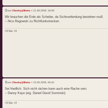
von
Cheeky@Boinc
» 21.09.2006, 19:09
Wir brauchen die Erde als Scheibe, da Sichtverbindung bestehen muß.
-- Nico Rogowski zu Richtfunkstrecken
<3 SuL <3
von
Cheeky@Boinc
» 23.09.2006, 00:42
Sei friedlich. Sich nicht rächen kann auch eine Rache sein.
-- Danny Kaye (eig. Daniel David Sominski)
<3 SuL <3