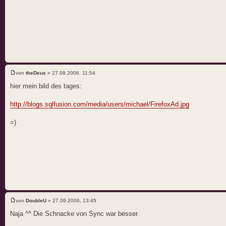
von
theDeus
» 27.09.2006, 11:54
hier mein bild des tages:
http://blogs.sqlfusion.com/media/users/michael/FirefoxAd.jpg
=)
von
DoubleU
» 27.09.2006, 13:45
Naja ^^ Die Schnacke von Sync war besser.