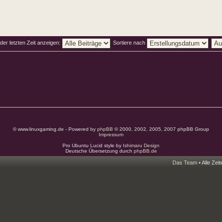
der letzten Zeit anzeigen:
Sortiere nach
© www.linuxgaming.de - Powered by
phpBB
© 2000, 2002, 2005, 2007 phpBB Group
Impressum
Pro Ubuntu Lucid style by
Ishimaru Design
Deutsche Übersetzung durch
phpBB.de
Das Team
• Alle Zei