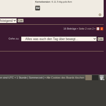
Kernelversion:
6.11.5-tkg-pds-llvm
16 Beiträge •
Seite
2
von
2
•
1
2
Gehe zu:
ten sind UTC + 1 Stunde [ Sommerzeit ] •
Alle Cookies des Boards löschen