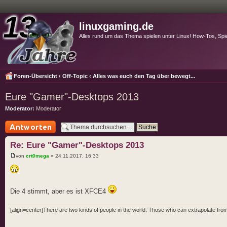
linuxgaming.de
Alles rund um das Thema spielen unter Linux! How-Tos, Spi
Foren-Übersicht
‹
Off-Topic
‹
Alles was euch den Tag über bewegt...
Eure "Gamer"-Desktops 2013
Moderator:
Moderator
Antwort schreiben
Re: Eure "Gamer"-Desktops 2013
von
crt0mega
» 24.11.2017, 16:33
Die 4 stimmt, aber es ist XFCE4
[align=center]There are two kinds of people in the world: Those who can extrapolate from 