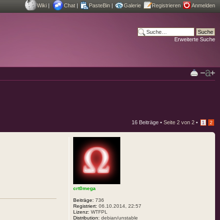
Wiki
|
Chat
|
PasteBin
|
Galerie
Registrieren
Anmelden
Erweiterte Suche
16 Beiträge •
Seite
2
von
2
•
1
2
crt0mega
Beiträge:
736
Registriert:
06.10.2014, 22:57
Lizenz:
WTFPL
Distribution:
debian/unstable