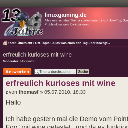
linuxgaming.de
Alles rund um das Thema spielen unter Linux! How-Tos, Spie
Problemlösungen, Diskussionen
Foren-Übersicht
‹
Off-Topic
‹
Alles was euch den Tag über bewegt...
erfreulich kurioses mit wine
Moderator:
Moderator
Antwort schreiben
erfreulich kurioses mit wine
von
thomasf
» 05.07.2010, 18:33
Hallo
Ich habe gestern mal die Demo vom Point
Ego" mit wine getestet , und da es funktio