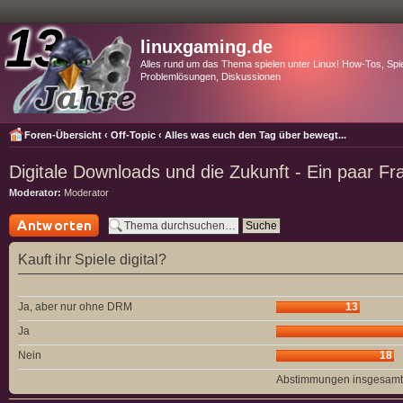
linuxgaming.de
Alles rund um das Thema spielen unter Linux! How-Tos, Spie
Problemlösungen, Diskussionen
Foren-Übersicht
‹
Off-Topic
‹
Alles was euch den Tag über bewegt...
Digitale Downloads und die Zukunft - Ein paar Fr
Moderator:
Moderator
Antwort schreiben
Kauft ihr Spiele digital?
Ja, aber nur ohne DRM
13
Ja
Nein
18
Abstimmungen insgesamt 