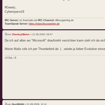
#Greetz,
Cyberspace19
IRC-Server:
irc.freenode.net
IRC-Channel:
#linuxgaming.de
TeamSpeak Server:
https://www.linuxgaming.de
von
Cheeky@Boinc
» 21.08.2006, 09:57
Da ich auf alles wo "Microsoft" draufsteht verzichten kann steh ich da nich
Meine Mails rufe ich per Thunderbird ab. ( ..würde ja lieber Evolution ein
<3 SuL <3
von
Devil86HH
» 21.08.2006, 11:11