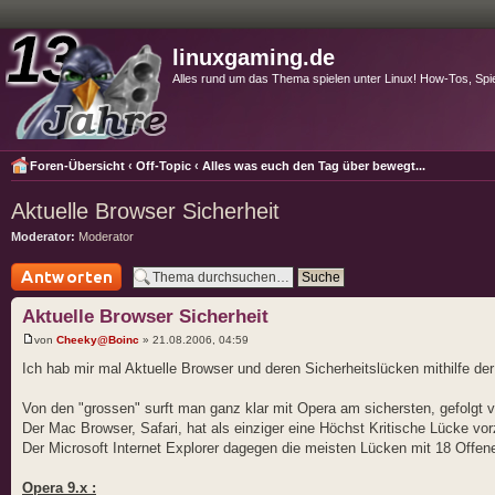
linuxgaming.de
Alles rund um das Thema spielen unter Linux! How-Tos, Spi
Foren-Übersicht
‹
Off-Topic
‹
Alles was euch den Tag über bewegt...
Aktuelle Browser Sicherheit
Moderator:
Moderator
Antwort schreiben
Aktuelle Browser Sicherheit
von
Cheeky@Boinc
» 21.08.2006, 04:59
Ich hab mir mal Aktuelle Browser und deren Sicherheitslücken mithilfe de
Von den "grossen" surft man ganz klar mit Opera am sichersten, gefolgt
Der Mac Browser, Safari, hat als einziger eine Höchst Kritische Lücke vo
Der Microsoft Internet Explorer dagegen die meisten Lücken mit 18 Offen
Opera 9.x :