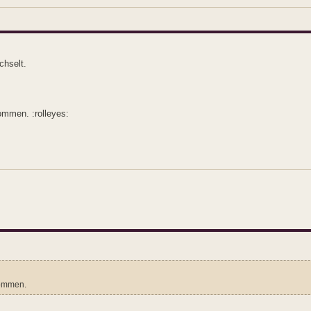
chselt.
ommen. :rolleyes:
kommen.