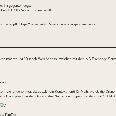
. Im gegenteil sogar.
it und HTML-Render Engine betrifft.
 Kostenpflichtige "Sicherheits" Zusatzdienste angeboten...nuja...
zichten möchte, ist "Outlook Web Access" welches mit dem MS Exchange Serv
er auch
r viel angenehmer, da es z.B. ein Kontektmenü für Mails bietet, die Ordner 
 Outlook aufgelöst werden (Anfang des Namens eintippen und dann mit "STRG
 ja FireFox.