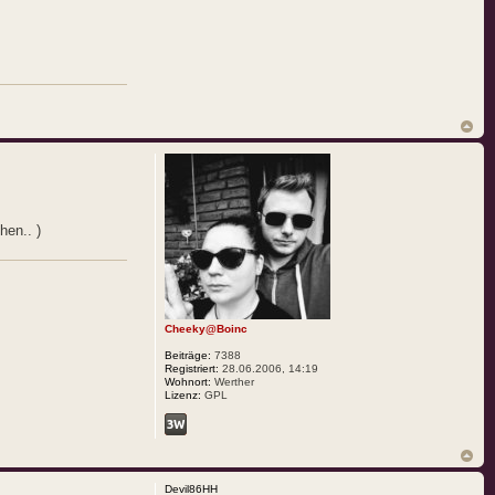
hen.. )
Cheeky@Boinc
Beiträge:
7388
Registriert:
28.06.2006, 14:19
Wohnort:
Werther
Lizenz:
GPL
Devil86HH