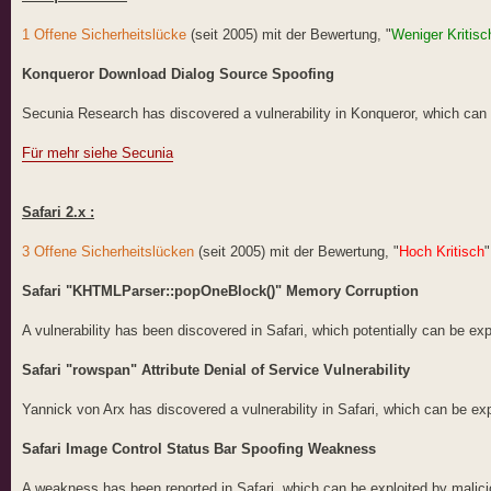
1 Offene Sicherheitslücke
(seit 2005) mit der Bewertung, "
Weniger Kritisc
Konqueror Download Dialog Source Spoofing
Secunia Research has discovered a vulnerability in Konqueror, which can 
Für mehr siehe Secunia
Safari 2.x :
3 Offene Sicherheitslücken
(seit 2005) mit der Bewertung, "
Hoch Kritisch
"
Safari "KHTMLParser::popOneBlock()" Memory Corruption
A vulnerability has been discovered in Safari, which potentially can be e
Safari "rowspan" Attribute Denial of Service Vulnerability
Yannick von Arx has discovered a vulnerability in Safari, which can be ex
Safari Image Control Status Bar Spoofing Weakness
A weakness has been reported in Safari, which can be exploited by malicio