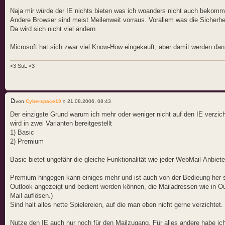
Naja mir würde der IE nichts bieten was ich woanders nicht auch bekomme
Andere Browser sind meist Meilenweit vorraus. Vorallem was die Sicherhe
Da wird sich nicht viel ändern.
Microsoft hat sich zwar viel Know-How eingekauft, aber damit werden dann
<3 SuL <3
von
Cyberspace19
» 21.08.2006, 08:43
Der einzigste Grund warum ich mehr oder weniger nicht auf den IE ver
wird in zwei Varianten bereitgestellt
1) Basic
2) Premium
Basic bietet ungefähr die gleiche Funktionalität wie jeder WebMail-Anbiet
Premium hingegen kann einiges mehr und ist auch von der Bedieung her seh
Outlook angezeigt und bedient werden können, die Mailadressen wie in
Mail auflösen.)
Sind halt alles nette Spielereien, auf die man eben nicht gerne verzichtet.
Nutze den IE auch nur noch für den Mailzugang. Für alles andere habe ich