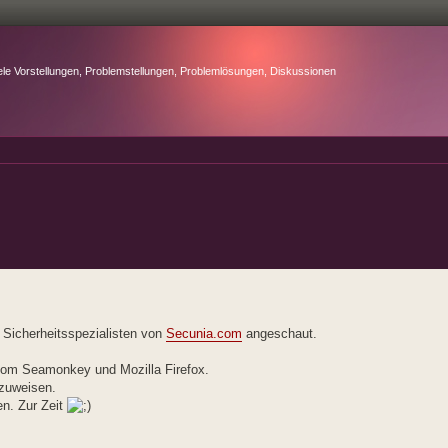
ele Vorstellungen, Problemstellungen, Problemlösungen, Diskussionen
r Sicherheitsspezialisten von
Secunia.com
angeschaut.
 vom Seamonkey und Mozilla Firefox.
rzuweisen.
en. Zur Zeit