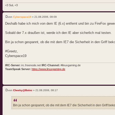
<3 SuL <3
von
Cyberspace19
» 21.08.2006, 08:09
Deshalb habe ich mich von dem IE (6.x) entfernt und bin zu FireFox gewe
Sobald der 7.x draußen ist, werde ich den IE aber sicherlich mal testen.
Bin ja schon gespannt, ob die mit dem IE7 die Sicherheit in den Griff bek
#Greetz,
Cyberspace19
IRC-Server:
irc.freenode.net
IRC-Channel:
#linuxgaming.de
TeamSpeak Server:
https://www.linuxgaming.de
von
Cheeky@Boinc
» 21.08.2006, 08:17
Bin ja schon gespannt, ob die mit dem IE7 die Sicherheit in den Griff be