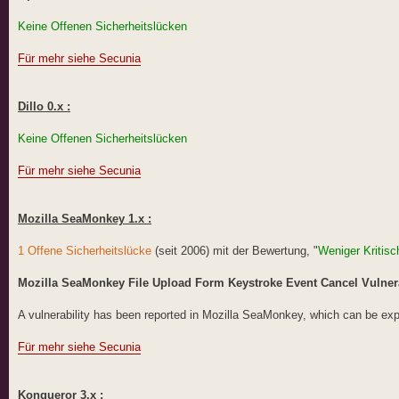
Keine Offenen Sicherheitslücken
Für mehr siehe Secunia
Dillo 0.x :
Keine Offenen Sicherheitslücken
Für mehr siehe Secunia
Mozilla SeaMonkey 1.x :
1 Offene Sicherheitslücke
(seit 2006) mit der Bewertung, "
Weniger Kritisc
Mozilla SeaMonkey File Upload Form Keystroke Event Cancel Vulnera
A vulnerability has been reported in Mozilla SeaMonkey, which can be explo
Für mehr siehe Secunia
Konqueror 3.x :