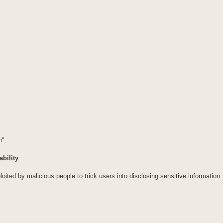
h
".
bility
ited by malicious people to trick users into disclosing sensitive information.