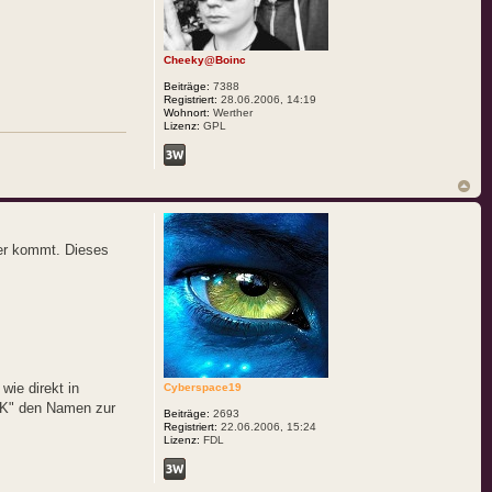
Cheeky@Boinc
Beiträge:
7388
Registriert:
28.06.2006, 14:19
Wohnort:
Werther
Lizenz:
GPL
er kommt. Dieses
wie direkt in
Cyberspace19
+K" den Namen zur
Beiträge:
2693
Registriert:
22.06.2006, 15:24
Lizenz:
FDL