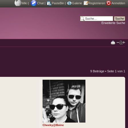
Wiki
|
Chat
|
PasteBin
|
Galerie
Registrieren
Anmelden
Erweiterte Suche
9 Beiträge • Seite
1
von
1
Cheeky@Boinc