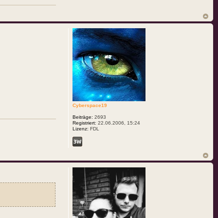
Cyberspace19
Beiträge:
2693
Registriert:
22.06.2006, 15:24
Lizenz:
FDL